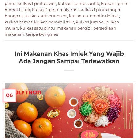
pintu
,
kulkas 1 pintu awet
,
kulkas 1 pintu cantik
,
kulkas 1 pintu
hemat listrik
,
kulkas 1 pintu polytron
,
kulkas 1 pintu tanpa
bunga es
,
kulkas anti bunga es
,
kulkas automatic defrost
,
kulkas hemat
,
kulkas hemat listrik
,
kulkas jumbo
,
kulkas
murah
,
kulkas satu pintu
,
makanan bergizi
,
persediaan
makanan
,
tanpa bunga es
Ini Makanan Khas Imlek Yang Wajib
Ada Jangan Sampai Terlewatkan
06