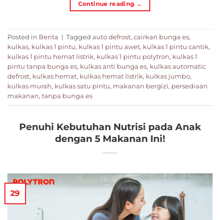
Continue reading
→
Posted in
Berita
|
Tagged
auto defrost
,
cairkan bunga es
,
kulkas
,
kulkas 1 pintu
,
kulkas 1 pintu awet
,
kulkas 1 pintu cantik
,
kulkas 1 pintu hemat listrik
,
kulkas 1 pintu polytron
,
kulkas 1
pintu tanpa bunga es
,
kulkas anti bunga es
,
kulkas automatic
defrost
,
kulkas hemat
,
kulkas hemat listrik
,
kulkas jumbo
,
kulkas murah
,
kulkas satu pintu
,
makanan bergizi
,
persediaan
makanan
,
tanpa bunga es
Penuhi Kebutuhan Nutrisi pada Anak
dengan 5 Makanan Ini!
29