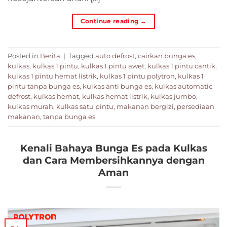
Continue reading
→
Posted in
Berita
|
Tagged
auto defrost
,
cairkan bunga es
,
kulkas
,
kulkas 1 pintu
,
kulkas 1 pintu awet
,
kulkas 1 pintu cantik
,
kulkas 1 pintu hemat listrik
,
kulkas 1 pintu polytron
,
kulkas 1
pintu tanpa bunga es
,
kulkas anti bunga es
,
kulkas automatic
defrost
,
kulkas hemat
,
kulkas hemat listrik
,
kulkas jumbo
,
kulkas murah
,
kulkas satu pintu
,
makanan bergizi
,
persediaan
makanan
,
tanpa bunga es
Kenali Bahaya Bunga Es pada Kulkas
dan Cara Membersihkannya dengan
Aman