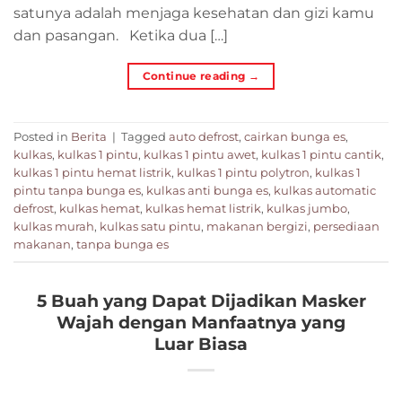
satunya adalah menjaga kesehatan dan gizi kamu
dan pasangan. Ketika dua […]
Continue reading
→
Posted in
Berita
|
Tagged
auto defrost
,
cairkan bunga es
,
kulkas
,
kulkas 1 pintu
,
kulkas 1 pintu awet
,
kulkas 1 pintu cantik
,
kulkas 1 pintu hemat listrik
,
kulkas 1 pintu polytron
,
kulkas 1
pintu tanpa bunga es
,
kulkas anti bunga es
,
kulkas automatic
defrost
,
kulkas hemat
,
kulkas hemat listrik
,
kulkas jumbo
,
kulkas murah
,
kulkas satu pintu
,
makanan bergizi
,
persediaan
makanan
,
tanpa bunga es
5 Buah yang Dapat Dijadikan Masker
Wajah dengan Manfaatnya yang
Luar Biasa