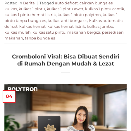
Posted in
Berita
|
Tagged
auto defrost
,
cairkan bunga es
,
kulkas
,
kulkas 1 pintu
,
kulkas 1 pintu awet
,
kulkas 1 pintu cantik
,
kulkas 1 pintu hemat listrik
,
kulkas 1 pintu polytron
,
kulkas 1
pintu tanpa bunga es
,
kulkas anti bunga es
,
kulkas automatic
defrost
,
kulkas hemat
,
kulkas hemat listrik
,
kulkas jumbo
,
kulkas murah
,
kulkas satu pintu
,
makanan bergizi
,
persediaan
makanan
,
tanpa bunga es
Cromboloni Viral: Bisa Dibuat Sendiri
di Rumah Dengan Mudah & Lezat
04