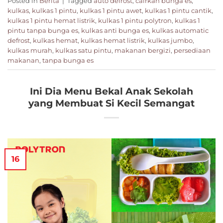
Posted in
Berita
|
Tagged
auto defrost
,
cairkan bunga es
,
kulkas
,
kulkas 1 pintu
,
kulkas 1 pintu awet
,
kulkas 1 pintu cantik
,
kulkas 1 pintu hemat listrik
,
kulkas 1 pintu polytron
,
kulkas 1
pintu tanpa bunga es
,
kulkas anti bunga es
,
kulkas automatic
defrost
,
kulkas hemat
,
kulkas hemat listrik
,
kulkas jumbo
,
kulkas murah
,
kulkas satu pintu
,
makanan bergizi
,
persediaan
makanan
,
tanpa bunga es
Ini Dia Menu Bekal Anak Sekolah
yang Membuat Si Kecil Semangat
16