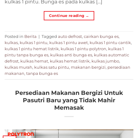
kulkas 1 pintu. Bunga es pada kulkas […]
Continue reading
→
Posted in
Berita
|
Tagged
auto defrost
,
cairkan bunga es
,
kulkas
,
kulkas 1 pintu
,
kulkas 1 pintu awet
,
kulkas 1 pintu cantik
,
kulkas 1 pintu hemat listrik
,
kulkas 1 pintu polytron
,
kulkas 1
pintu tanpa bunga es
,
kulkas anti bunga es
,
kulkas automatic
defrost
,
kulkas hemat
,
kulkas hemat listrik
,
kulkas jumbo
,
kulkas murah
,
kulkas satu pintu
,
makanan bergizi
,
persediaan
makanan
,
tanpa bunga es
Persediaan Makanan Bergizi Untuk
Pasutri Baru yang Tidak Mahir
Memasak