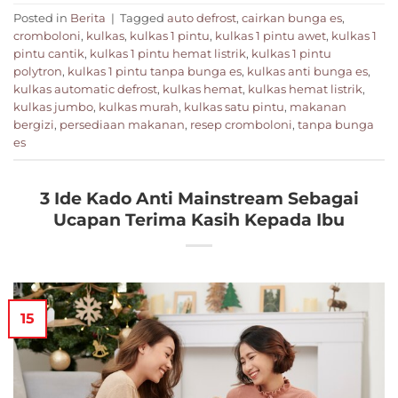
Posted in
Berita
|
Tagged
auto defrost
,
cairkan bunga es
,
cromboloni
,
kulkas
,
kulkas 1 pintu
,
kulkas 1 pintu awet
,
kulkas 1
pintu cantik
,
kulkas 1 pintu hemat listrik
,
kulkas 1 pintu
polytron
,
kulkas 1 pintu tanpa bunga es
,
kulkas anti bunga es
,
kulkas automatic defrost
,
kulkas hemat
,
kulkas hemat listrik
,
kulkas jumbo
,
kulkas murah
,
kulkas satu pintu
,
makanan
bergizi
,
persediaan makanan
,
resep cromboloni
,
tanpa bunga
es
3 Ide Kado Anti Mainstream Sebagai
Ucapan Terima Kasih Kepada Ibu
15