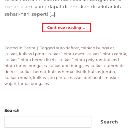
bahan alami yang dapat ditemukan di sekitar kita
sehari-hari, seperti […]
Continue reading
→
Posted in
Berita
|
Tagged
auto defrost
,
cairkan bunga es
,
kulkas
,
kulkas 1 pintu
,
kulkas 1 pintu awet
,
kulkas 1 pintu cantik
,
kulkas 1 pintu hemat listrik
,
kulkas 1 pintu polytron
,
kulkas 1
pintu tanpa bunga es
,
kulkas anti bunga es
,
kulkas automatic
defrost
,
kulkas hemat
,
kulkas hemat listrik
,
kulkas jumbo
,
kulkas murah
,
kulkas satu pintu
,
masker dari buah
,
masker
wajah
,
tanpa bunga es
Search
Search