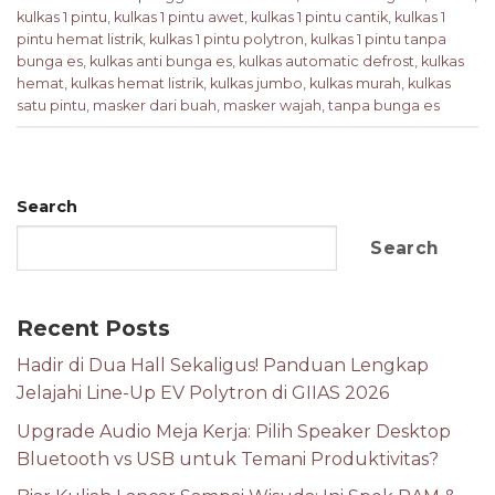
kulkas 1 pintu
,
kulkas 1 pintu awet
,
kulkas 1 pintu cantik
,
kulkas 1
pintu hemat listrik
,
kulkas 1 pintu polytron
,
kulkas 1 pintu tanpa
bunga es
,
kulkas anti bunga es
,
kulkas automatic defrost
,
kulkas
hemat
,
kulkas hemat listrik
,
kulkas jumbo
,
kulkas murah
,
kulkas
satu pintu
,
masker dari buah
,
masker wajah
,
tanpa bunga es
Search
Search
Recent Posts
Hadir di Dua Hall Sekaligus! Panduan Lengkap
Jelajahi Line-Up EV Polytron di GIIAS 2026
Upgrade Audio Meja Kerja: Pilih Speaker Desktop
Bluetooth vs USB untuk Temani Produktivitas?