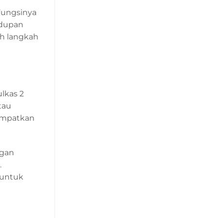
 Fungsinya
idupan
ah langkah
ulkas 2
tau
tempatkan
ngan
.
 untuk