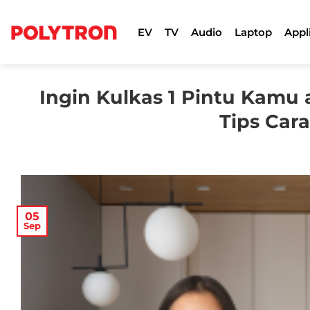
Skip
to
EV
TV
Audio
Laptop
Appl
content
Ingin Kulkas 1 Pintu Kamu 
Tips Car
05
Sep