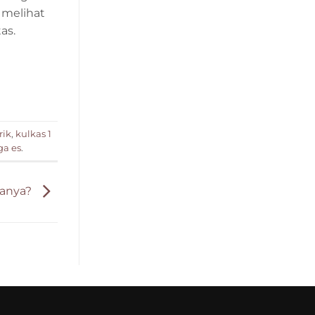
 melihat
as.
rik
,
kulkas 1
ga es
.
ranya?