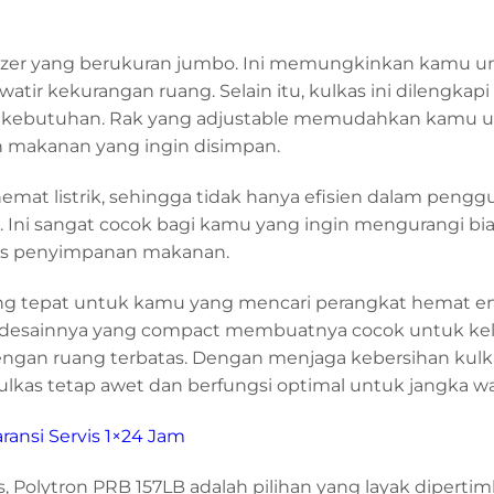
reezer yang berukuran jumbo. Ini memungkinkan kamu u
 kekurangan ruang. Selain itu, kulkas ini dilengkapi r
ai kebutuhan. Rak yang adjustable memudahkan kamu 
 makanan yang ingin disimpan.
 hemat listrik, sehingga tidak hanya efisien dalam peng
. Ini sangat cocok bagi kamu yang ingin mengurangi bi
tas penyimpanan makanan.
 yang tepat untuk kamu yang mencari perangkat hemat en
an desainnya yang compact membuatnya cocok untuk ke
engan ruang terbatas. Dengan menjaga kebersihan kulk
kas tetap awet dan berfungsi optimal untuk jangka w
ransi Servis 1×24 Jam
s, Polytron PRB 157LB adalah pilihan yang layak diperti