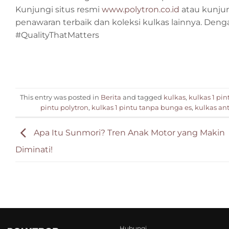
Kunjungi situs resmi
www.polytron.co.id
atau kunjun
penawaran terbaik dan koleksi kulkas lainnya. Denga
#QualityThatMatters
This entry was posted in
Berita
and tagged
kulkas
,
kulkas 1 pin
pintu polytron
,
kulkas 1 pintu tanpa bunga es
,
kulkas an
Apa Itu Sunmori? Tren Anak Motor yang Makin
Diminati!
Hubungi