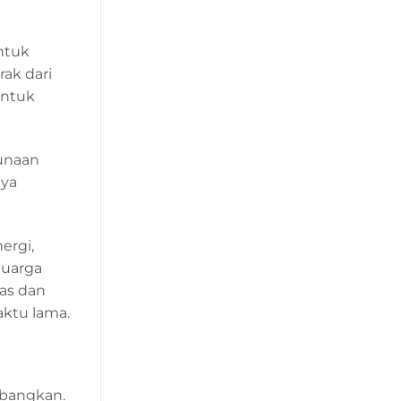
ntuk
ak dari
untuk
gunaan
aya
ergi,
luarga
as dan
aktu lama.
mbangkan.