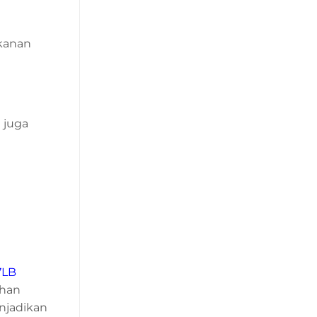
akanan
 juga
7LB
uhan
njadikan