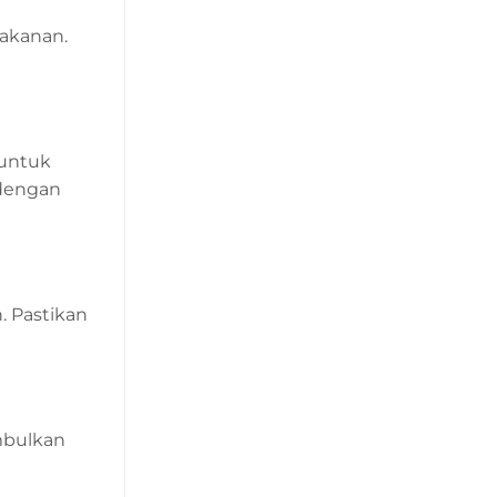
akanan.
 untuk
 dengan
. Pastikan
mbulkan