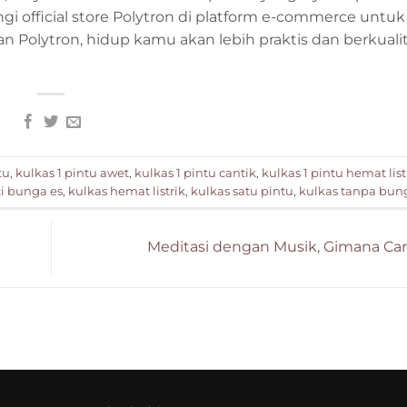
gi official store Polytron di platform e-commerce untuk
n Polytron, hidup kamu akan lebih praktis dan berkualit
tu
,
kulkas 1 pintu awet
,
kulkas 1 pintu cantik
,
kulkas 1 pintu hemat list
ti bunga es
,
kulkas hemat listrik
,
kulkas satu pintu
,
kulkas tanpa bun
Meditasi dengan Musik, Gimana Ca