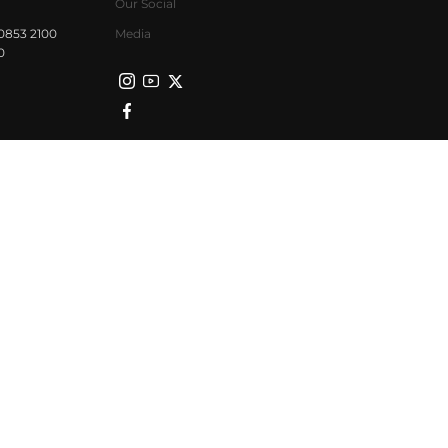
Our Social
0853 2100
Media
0