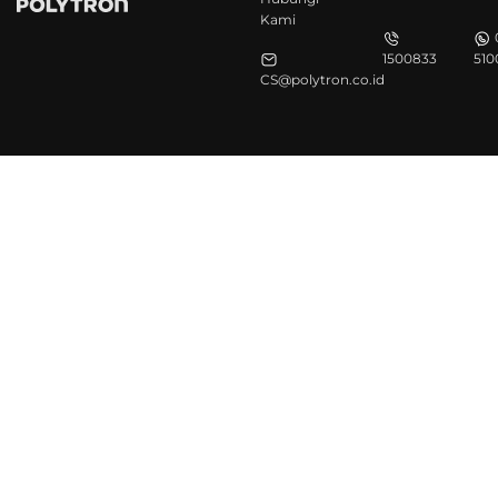
Kami
1500833
510
CS@polytron.co.id
©Polytron 2026. All Rights Reserved.