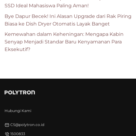
SSD Ideal Mahasiswa Paling Aman!
Bye Dapur Becek! Ini Alasan Upgrade dari Rak Piring
Biasa ke Dish Dryer Otomatis Layak Banget
Kemewahan dalam Keheningan: Mengapa Kabin
Senyap Menjadi Standar Baru Kenyamanan Para
Eksekutif?
Hubungi Kami
CS@polytron.co.id
1500833