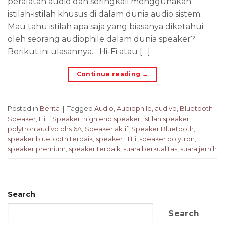
peralatan audio dan seringkali menggunakan
istilah-istilah khusus di dalam dunia audio sistem.
Mau tahu istilah apa saja yang biasanya diketahui
oleh seorang audiophile dalam dunia speaker?
Berikut ini ulasannya. Hi-Fi atau […]
Continue reading
→
Posted in
Berita
|
Tagged
Audio
,
Audiophile
,
audivo
,
Bluetooth
Speaker
,
HiFi Speaker
,
high end speaker
,
istilah speaker
,
polytron audivo phs 6A
,
Speaker aktif
,
Speaker Bluetooth
,
speaker bluetooth terbaik
,
speaker HiFi
,
speaker polytron
,
speaker premium
,
speaker terbaik
,
suara berkualitas
,
suara jernih
Search
Search