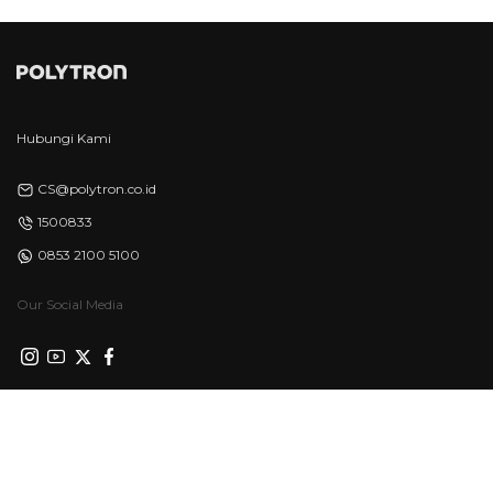
Hubungi Kami
CS@polytron.co.id
1500833
0853 2100 5100
Our Social Media
Privacy Policy
Syarat & Ketentuan
©Polytron 2026. All Rights Reserved.