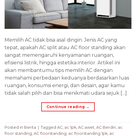
Memilih AC tidak bisa asal dingin. Jenis AC yang
tepat, apakah AC split atau AC floor standing akan
sangat memengaruhi kenyamanan ruangan,
efisiensi listrik, hingga estetika interior. Artikel ini
akan membantumu tips memilih AC dengan
memahami perbedaan keduanya berdasarkan luas
ruangan, konsumsi energi, dan desain, agar kamu
tidak salah pilih dan bisa menikmati udara sejuk […]
Continue reading
→
Posted in
Berita
|
Tagged
AC
,
ac 1pk
,
AC awet
,
AC Berdiri
,
ac
floor standing
,
AC floorstanding
,
ac floorstanding 1pk
,
ac