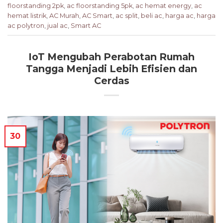
floorstanding 2pk
,
ac floorstanding 5pk
,
ac hemat energy
,
ac
hemat listrik
,
AC Murah
,
AC Smart
,
ac split
,
beli ac
,
harga ac
,
harga
ac polytron
,
jual ac
,
Smart AC
IoT Mengubah Perabotan Rumah
Tangga Menjadi Lebih Efisien dan
Cerdas
30