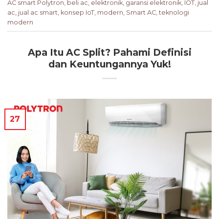
AC smart Polytron
,
beli ac
,
elektronik
,
garansi elektronik
,
IOT
,
jual
ac
,
jual ac smart
,
konsep IoT
,
modern
,
Smart AC
,
teknologi
modern
Apa Itu AC Split? Pahami Definisi
dan Keuntungannya Yuk!
27