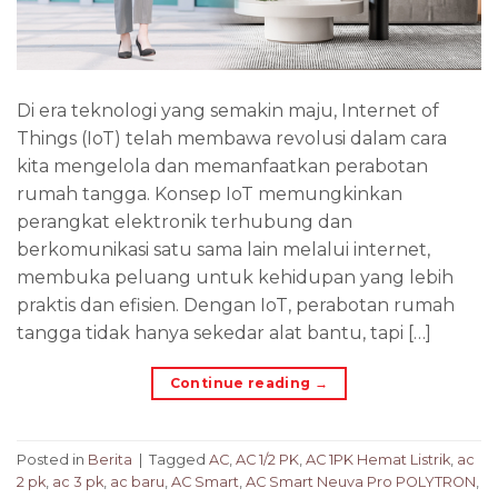
Di era teknologi yang semakin maju, Internet of
Things (IoT) telah membawa revolusi dalam cara
kita mengelola dan memanfaatkan perabotan
rumah tangga. Konsep IoT memungkinkan
perangkat elektronik terhubung dan
berkomunikasi satu sama lain melalui internet,
membuka peluang untuk kehidupan yang lebih
praktis dan efisien. Dengan IoT, perabotan rumah
tangga tidak hanya sekedar alat bantu, tapi […]
Continue reading
→
Posted in
Berita
|
Tagged
AC
,
AC 1/2 PK
,
AC 1PK Hemat Listrik
,
ac
2 pk
,
ac 3 pk
,
ac baru
,
AC Smart
,
AC Smart Neuva Pro POLYTRON
,