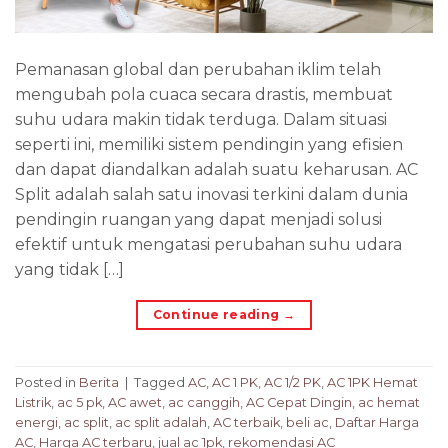
Pemanasan global dan perubahan iklim telah
mengubah pola cuaca secara drastis, membuat
suhu udara makin tidak terduga. Dalam situasi
seperti ini, memiliki sistem pendingin yang efisien
dan dapat diandalkan adalah suatu keharusan. AC
Split adalah salah satu inovasi terkini dalam dunia
pendingin ruangan yang dapat menjadi solusi
efektif untuk mengatasi perubahan suhu udara
yang tidak […]
Continue reading
→
Posted in
Berita
|
Tagged
AC
,
AC 1 PK
,
AC 1/2 PK
,
AC 1PK Hemat
Listrik
,
ac 5 pk
,
AC awet
,
ac canggih
,
AC Cepat Dingin
,
ac hemat
energi
,
ac split
,
ac split adalah
,
AC terbaik
,
beli ac
,
Daftar Harga
AC
,
Harga AC terbaru
,
jual ac 1pk
,
rekomendasi AC