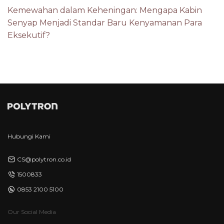
Kemewahan dalam Keheningan: Mengapa Kabin
Senyap Menjadi Standar Baru Kenyamanan Para
Eksekutif?
Hubungi Kami
CS@polytron.co.id
1500833
0853 2100 5100
Our Social Media