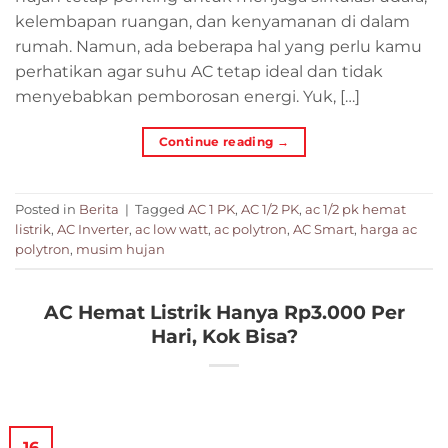
kelembapan ruangan, dan kenyamanan di dalam
rumah. Namun, ada beberapa hal yang perlu kamu
perhatikan agar suhu AC tetap ideal dan tidak
menyebabkan pemborosan energi. Yuk, […]
Continue reading
→
Posted in
Berita
|
Tagged
AC 1 PK
,
AC 1/2 PK
,
ac 1/2 pk hemat
listrik
,
AC Inverter
,
ac low watt
,
ac polytron
,
AC Smart
,
harga ac
polytron
,
musim hujan
AC Hemat Listrik Hanya Rp3.000 Per
Hari, Kok Bisa?
16