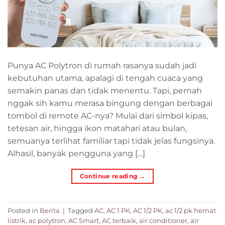
Punya AC Polytron di rumah rasanya sudah jadi
kebutuhan utama, apalagi di tengah cuaca yang
semakin panas dan tidak menentu. Tapi, pernah
nggak sih kamu merasa bingung dengan berbagai
tombol di remote AC-nya? Mulai dari simbol kipas,
tetesan air, hingga ikon matahari atau bulan,
semuanya terlihat familiar tapi tidak jelas fungsinya.
Alhasil, banyak pengguna yang […]
Continue reading
→
Posted in
Berita
|
Tagged
AC
,
AC 1 PK
,
AC 1/2 PK
,
ac 1/2 pk hemat
listrik
,
ac polytron
,
AC Smart
,
AC terbaik
,
air conditioner
,
air