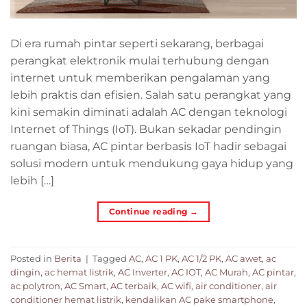
Di era rumah pintar seperti sekarang, berbagai
perangkat elektronik mulai terhubung dengan
internet untuk memberikan pengalaman yang
lebih praktis dan efisien. Salah satu perangkat yang
kini semakin diminati adalah AC dengan teknologi
Internet of Things (IoT). Bukan sekadar pendingin
ruangan biasa, AC pintar berbasis IoT hadir sebagai
solusi modern untuk mendukung gaya hidup yang
lebih […]
Continue reading
→
Posted in
Berita
|
Tagged
AC
,
AC 1 PK
,
AC 1/2 PK
,
AC awet
,
ac
dingin
,
ac hemat listrik
,
AC Inverter
,
AC IOT
,
AC Murah
,
AC pintar
,
ac polytron
,
AC Smart
,
AC terbaik
,
AC wifi
,
air conditioner
,
air
conditioner hemat listrik
,
kendalikan AC pake smartphone
,