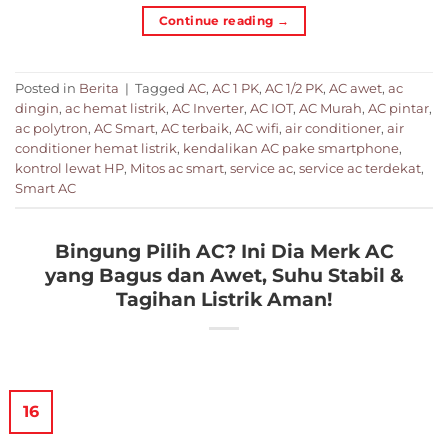
Continue reading
→
Posted in
Berita
|
Tagged
AC
,
AC 1 PK
,
AC 1/2 PK
,
AC awet
,
ac
dingin
,
ac hemat listrik
,
AC Inverter
,
AC IOT
,
AC Murah
,
AC pintar
,
ac polytron
,
AC Smart
,
AC terbaik
,
AC wifi
,
air conditioner
,
air
conditioner hemat listrik
,
kendalikan AC pake smartphone
,
kontrol lewat HP
,
Mitos ac smart
,
service ac
,
service ac terdekat
,
Smart AC
Bingung Pilih AC? Ini Dia Merk AC
yang Bagus dan Awet, Suhu Stabil &
Tagihan Listrik Aman!
16