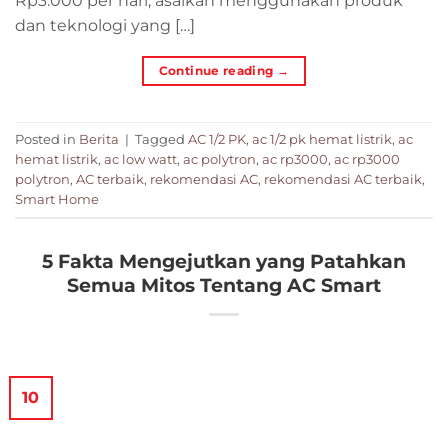
Rp3.000 per hari, asalkan menggunakan produk
dan teknologi yang […]
Continue reading
→
Posted in
Berita
|
Tagged
AC 1/2 PK
,
ac 1/2 pk hemat listrik
,
ac
hemat listrik
,
ac low watt
,
ac polytron
,
ac rp3000
,
ac rp3000
polytron
,
AC terbaik
,
rekomendasi AC
,
rekomendasi AC terbaik
,
Smart Home
5 Fakta Mengejutkan yang Patahkan
Semua Mitos Tentang AC Smart
10