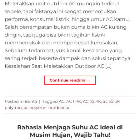
Meletakkan unit outdoor AC mungkin terlihat
sepele, tapi faktanya ini sangat menentukan
performa, konsumsi listrik, hingga umur AC kamu.
Salah penempatan bukan cuma bikin AC kurang
dingin, tapi juga bisa bikin tagihan listrik
membengkak dan mempercepat kerusakan.
Sebelum terlambat, yuk kenali kesalahan yang
sering terjadi beserta dampak dan solusi tepatnya!
Kesalahan Saat Meletakkan Outdoor AC […]
Continue reading
→
Posted in
Berita
|
Tagged
AC
,
AC 1 PK
,
AC 1/2 PK
,
ac 1/2 pk
polytron
,
ac polytron
,
outdoor ac
Rahasia Menjaga Suhu AC Ideal di
Musim Hujan, Wajib Tahu!