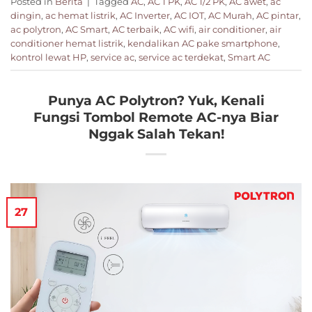
Posted in
Berita
|
Tagged
AC
,
AC 1 PK
,
AC 1/2 PK
,
AC awet
,
ac
dingin
,
ac hemat listrik
,
AC Inverter
,
AC IOT
,
AC Murah
,
AC pintar
,
ac polytron
,
AC Smart
,
AC terbaik
,
AC wifi
,
air conditioner
,
air
conditioner hemat listrik
,
kendalikan AC pake smartphone
,
kontrol lewat HP
,
service ac
,
service ac terdekat
,
Smart AC
Punya AC Polytron? Yuk, Kenali
Fungsi Tombol Remote AC-nya Biar
Nggak Salah Tekan!
27