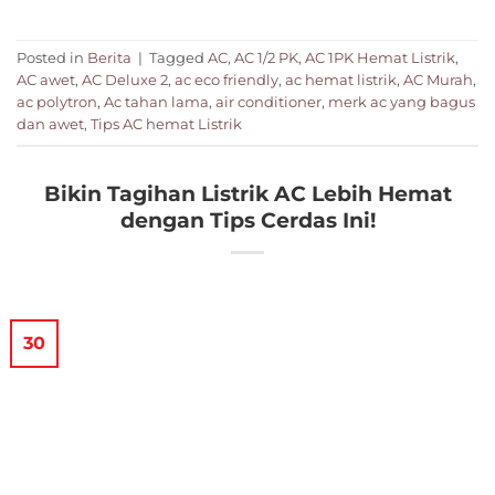
Posted in
Berita
|
Tagged
AC
,
AC 1/2 PK
,
AC 1PK Hemat Listrik
,
AC awet
,
AC Deluxe 2
,
ac eco friendly
,
ac hemat listrik
,
AC Murah
,
ac polytron
,
Ac tahan lama
,
air conditioner
,
merk ac yang bagus
dan awet
,
Tips AC hemat Listrik
Bikin Tagihan Listrik AC Lebih Hemat
dengan Tips Cerdas Ini!
30