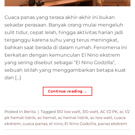
Cuaca panas yang terasa akhir-akhir ini bukan
sekadar perasaan. Banyak orang mulai mengeluh
sulit tidur, cepat lelah, hingga aktivitas harian jadi
terganggu karena suhu yang terus meningkat,
bahkan saat berada di dalam rumah. Fenomena ini
berkaitan dengan kemunculan El Nino ekstrem
yang sering disebut sebagai “El Nino Godzilla”,
sebuah istilah yang menggambarkan betapa kuat
dan […]
Continue reading
→
Posted in
Berita
|
Tagged
310 low watt
,
310 watt
,
AC 1/2 PK
,
ac 1/2
pk hemat listrik
,
ac hemat
,
ac hemat listrik
,
ac low watt
,
cuaca
ekstrem
,
cuaca panas
,
el nino
,
El Nino Godzilla
,
panas ekstrem