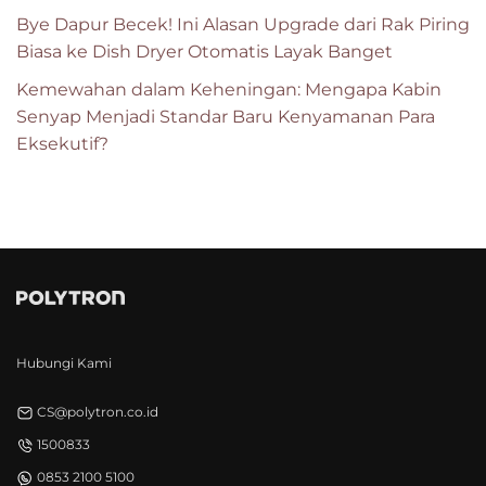
Bye Dapur Becek! Ini Alasan Upgrade dari Rak Piring
Biasa ke Dish Dryer Otomatis Layak Banget
Kemewahan dalam Keheningan: Mengapa Kabin
Senyap Menjadi Standar Baru Kenyamanan Para
Eksekutif?
Hubungi Kami
CS@polytron.co.id
1500833
0853 2100 5100