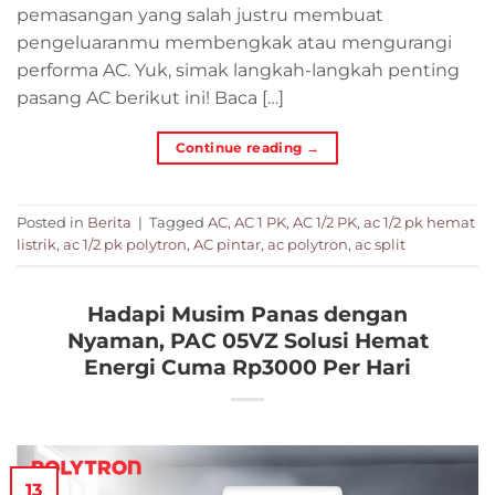
pemasangan yang salah justru membuat
pengeluaranmu membengkak atau mengurangi
performa AC. Yuk, simak langkah-langkah penting
pasang AC berikut ini! Baca […]
Continue reading
→
Posted in
Berita
|
Tagged
AC
,
AC 1 PK
,
AC 1/2 PK
,
ac 1/2 pk hemat
listrik
,
ac 1/2 pk polytron
,
AC pintar
,
ac polytron
,
ac split
Hadapi Musim Panas dengan
Nyaman, PAC 05VZ Solusi Hemat
Energi Cuma Rp3000 Per Hari
13