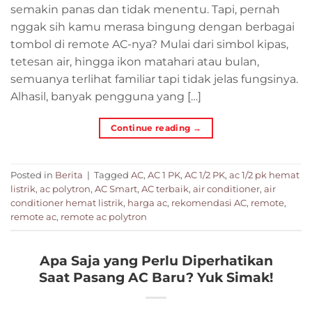
semakin panas dan tidak menentu. Tapi, pernah
nggak sih kamu merasa bingung dengan berbagai
tombol di remote AC-nya? Mulai dari simbol kipas,
tetesan air, hingga ikon matahari atau bulan,
semuanya terlihat familiar tapi tidak jelas fungsinya.
Alhasil, banyak pengguna yang […]
Continue reading
→
Posted in
Berita
|
Tagged
AC
,
AC 1 PK
,
AC 1/2 PK
,
ac 1/2 pk hemat
listrik
,
ac polytron
,
AC Smart
,
AC terbaik
,
air conditioner
,
air
conditioner hemat listrik
,
harga ac
,
rekomendasi AC
,
remote
,
remote ac
,
remote ac polytron
Apa Saja yang Perlu Diperhatikan
Saat Pasang AC Baru? Yuk Simak!