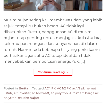
Musim hujan sering kali membawa udara yang lebih
sejuk, tetapi itu bukan berarti AC tidak lagi
dibutuhkan. Justru, penggunaan AC di musim
hujan tetap penting untuk menjaga sirkulasi udara,
kelembapan ruangan, dan kenyamanan di dalam
rumah. Namun, ada beberapa hal yang perlu kamu
perhatikan agar suhu AC tetap ideal dan tidak
menyebabkan pemborosan energi. Yuk, […]
Continue reading
→
Posted in
Berita
|
Tagged
AC 1 PK
,
AC 1/2 PK
,
ac 1/2 pk hemat
listrik
,
AC Inverter
,
ac low watt
,
ac polytron
,
AC Smart
,
harga ac
polytron
,
musim hujan