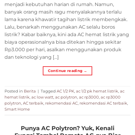
menjadi kebutuhan harian di rumah. Namun,
banyak orang masih ragu menyalakannya terlalu
lama karena khawatir tagihan listrik membengkak.
Lalu, benarkah menggunakan AC selalu boros
listrik? Kabar baiknya, kini ada AC hemat listrik yang
biaya operasionalnya bisa ditekan hingga sekitar
Rp3.000 per hari, asalkan menggunakan produk
dan teknologi yang […]
Continue reading
→
Posted in
Berita
|
Tagged
AC 1/2 PK
,
ac 1/2 pk hemat listrik
,
ac
hemat listrik
,
ac low watt
,
ac polytron
,
ac rp3000
,
ac rp3000
polytron
,
AC terbaik
,
rekomendasi AC
,
rekomendasi AC terbaik
,
Smart Home
Punya AC Polytron? Yuk, Kenali