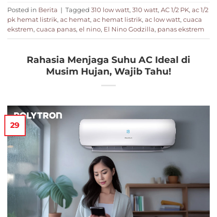
Posted in
Berita
|
Tagged
310 low watt
,
310 watt
,
AC 1/2 PK
,
ac 1/2
pk hemat listrik
,
ac hemat
,
ac hemat listrik
,
ac low watt
,
cuaca
ekstrem
,
cuaca panas
,
el nino
,
El Nino Godzilla
,
panas ekstrem
Rahasia Menjaga Suhu AC Ideal di
Musim Hujan, Wajib Tahu!
29