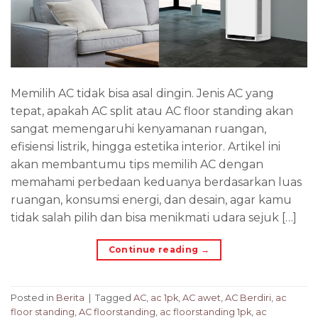
Memilih AC tidak bisa asal dingin. Jenis AC yang
tepat, apakah AC split atau AC floor standing akan
sangat memengaruhi kenyamanan ruangan,
efisiensi listrik, hingga estetika interior. Artikel ini
akan membantumu tips memilih AC dengan
memahami perbedaan keduanya berdasarkan luas
ruangan, konsumsi energi, dan desain, agar kamu
tidak salah pilih dan bisa menikmati udara sejuk […]
Continue reading
→
Posted in
Berita
|
Tagged
AC
,
ac 1pk
,
AC awet
,
AC Berdiri
,
ac
floor standing
,
AC floorstanding
,
ac floorstanding 1pk
,
ac