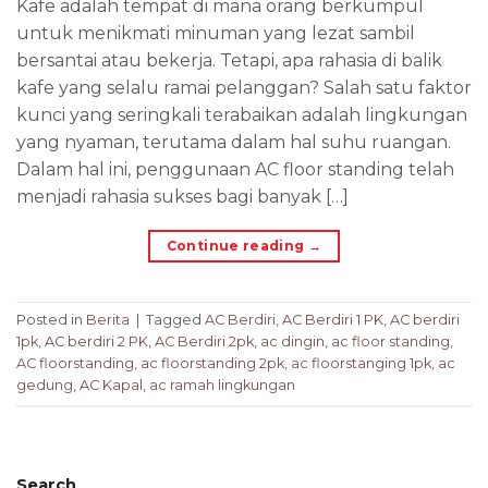
Kafe adalah tempat di mana orang berkumpul
untuk menikmati minuman yang lezat sambil
bersantai atau bekerja. Tetapi, apa rahasia di balik
kafe yang selalu ramai pelanggan? Salah satu faktor
kunci yang seringkali terabaikan adalah lingkungan
yang nyaman, terutama dalam hal suhu ruangan.
Dalam hal ini, penggunaan AC floor standing telah
menjadi rahasia sukses bagi banyak […]
Continue reading
→
Posted in
Berita
|
Tagged
AC Berdiri
,
AC Berdiri 1 PK
,
AC berdiri
1pk
,
AC berdiri 2 PK
,
AC Berdiri 2pk
,
ac dingin
,
ac floor standing
,
AC floorstanding
,
ac floorstanding 2pk
,
ac floorstanging 1pk
,
ac
gedung
,
AC Kapal
,
ac ramah lingkungan
Search