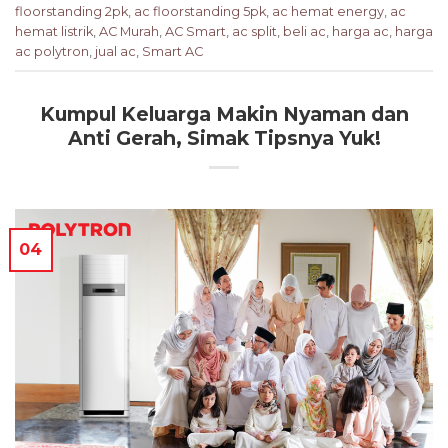
floorstanding 2pk
,
ac floorstanding 5pk
,
ac hemat energy
,
ac
hemat listrik
,
AC Murah
,
AC Smart
,
ac split
,
beli ac
,
harga ac
,
harga
ac polytron
,
jual ac
,
Smart AC
Kumpul Keluarga Makin Nyaman dan
Anti Gerah, Simak Tipsnya Yuk!
04