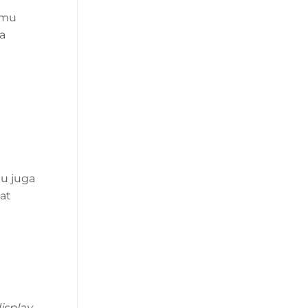
amu
a
tu juga
at
isplay