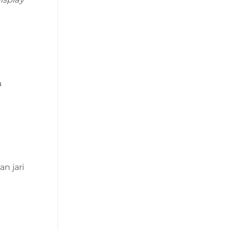
a
n jari