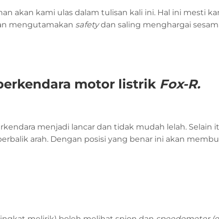
 akan kami ulas dalam tulisan kali ini. Hal ini mesti k
engan mengutamakan
safety
dan saling menghargai sesam
berkendara motor listrik
Fox-R.
kendara menjadi lancar dan tidak mudah lelah. Selain i
balik arah. Dengan posisi yang benar ini akan membu
ingkat melirik) boleh melihat spion dan
speedometer (d