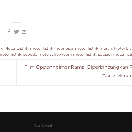
ik
,
Motor Listrik
,
motor listrik indonesia
,
motor listrik murah
,
Motor Lis
tor listrik
,
sepeda motor
,
showroom motor listrik
,
subsidi motor list
Film Oppenheimer Ramai Diperbincangkan Pub
Fakta Menar
Our Social