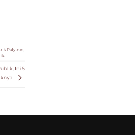
trik Polytron
,
rik
.
lik, Ini 5
iknya!