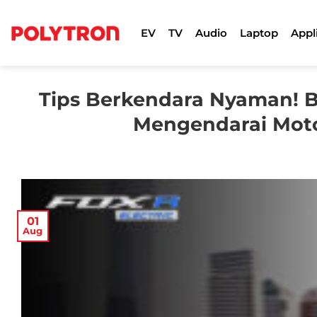
Skip
to
EV
TV
Audio
Laptop
Appl
content
Tips Berkendara Nyaman! B
Mengendarai Moto
01
Aug