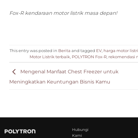
Fox-R kendaraan motor listrik masa depan!
This entry was posted in
Berita
and tagged
EV
,
harga motor listr
Motor Listrik terbaik
,
POLYTRON Fox-R
,
rekomendasi mo
Mengenal Manfaat Chest Freezer untuk
Meningkatkan Keuntungan Bisnis Kamu
Hubungi
Kami