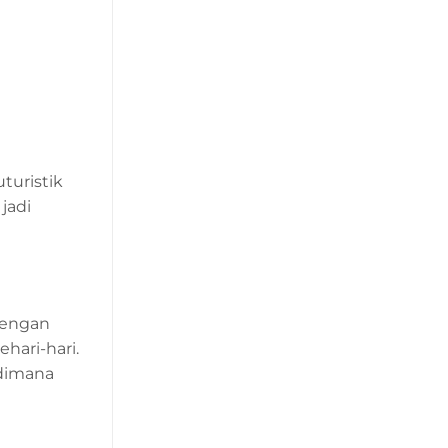
turistik
jadi
dengan
hari-hari.
 dimana