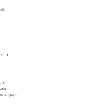
bih
aman
otor
esin
mbuangan.