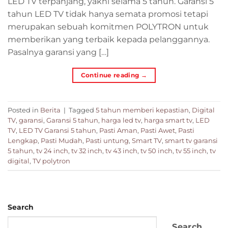
LED TV terpanjang, yakni selama 5 tahun. Garansi 5
tahun LED TV tidak hanya semata promosi tetapi
merupakan sebuah komitmen POLYTRON untuk
memberikan yang terbaik kepada pelanggannya.
Pasalnya garansi yang […]
Continue reading
→
Posted in
Berita
|
Tagged
5 tahun memberi kepastian
,
Digital
TV
,
garansi
,
Garansi 5 tahun
,
harga led tv
,
harga smart tv
,
LED
TV
,
LED TV Garansi 5 tahun
,
Pasti Aman
,
Pasti Awet
,
Pasti
Lengkap
,
Pasti Mudah
,
Pasti untung
,
Smart TV
,
smart tv garansi
5 tahun
,
tv 24 inch
,
tv 32 inch
,
tv 43 inch
,
tv 50 inch
,
tv 55 inch
,
tv
digital
,
TV polytron
Search
Search