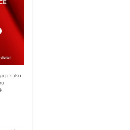
gi pelaku
au
uk