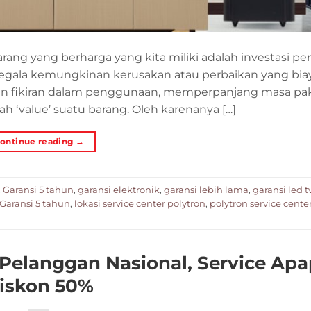
ng yang berharga yang kita miliki adalah investasi pen
segala kemungkinan kerusakan atau perbaikan yang bia
ngan fikiran dalam penggunaan, memperpanjang masa pak
h ‘value’ suatu barang. Oleh karenanya […]
ontinue reading
→
,
Garansi 5 tahun
,
garansi elektronik
,
garansi lebih lama
,
garansi led t
Garansi 5 tahun
,
lokasi service center polytron
,
polytron service cente
 Pelanggan Nasional, Service Ap
iskon 50%