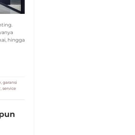
ting.
yanya
ai, hingga
v
,
garansi
r
,
service
apun