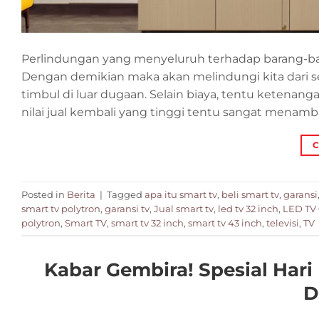
Perlindungan yang menyeluruh terhadap barang-bara
Dengan demikian maka akan melindungi kita dari 
timbul di luar dugaan. Selain biaya, tentu ketena
nilai jual kembali yang tinggi tentu sangat menamba
C
Posted in
Berita
|
Tagged
apa itu smart tv
,
beli smart tv
,
garansi
smart tv polytron
,
garansi tv
,
Jual smart tv
,
led tv 32 inch
,
LED TV 
polytron
,
Smart TV
,
smart tv 32 inch
,
smart tv 43 inch
,
televisi
,
TV
Kabar Gembira! Spesial Hari
D