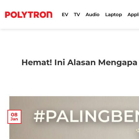
Skip
to
EV
TV
Audio
Laptop
Appl
content
Hemat! Ini Alasan Mengapa 
08
Jan