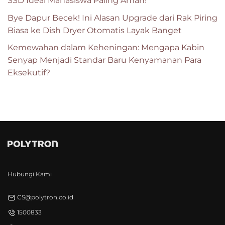
SSD Ideal Mahasiswa Paling Aman!
Bye Dapur Becek! Ini Alasan Upgrade dari Rak Piring
Biasa ke Dish Dryer Otomatis Layak Banget
Kemewahan dalam Keheningan: Mengapa Kabin
Senyap Menjadi Standar Baru Kenyamanan Para
Eksekutif?
Hubungi Kami
CS@polytron.co.id
1500833