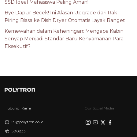
SSD Ideal Mahasiswa Paling Aman!
Bye Dapur Becek! Ini Alasan Upgrade dari Rak
Piring Biasa ke Dish Dryer Otomatis Layak Banget
Kemewahan dalam Keheningan: Mengapa Kabin
Senyap Menjadi Standar Baru Kenyamanan Para
Eksekutif?
Hubungi Kami
Our Social Media
CS@polytron.co.id
1500833