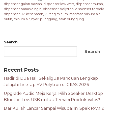
dispenser galon bawah
,
dispenser low watt
,
dispenser murah
,
dispenser panas dingin
,
dispenser polytron
,
dispenser terbaik
,
dispenser uv
,
kesehatan
,
kurang minum
,
manfaat minum air
putih
,
minum air
,
nyeri punggung
,
sakit punggung
Search
Search
Recent Posts
Hadir di Dua Hall Sekaligus! Panduan Lengkap
Jelajahi Line-Up EV Polytron di GIIAS 2026
Upgrade Audio Meja Kerja: Pilih Speaker Desktop
Bluetooth vs USB untuk Temani Produktivitas?
Biar Kuliah Lancar Sampai Wisuda: Ini Spek RAM &