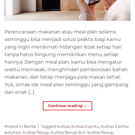
Perencanaan makanan atau meal plan selama
seminggu bisa menjadi solusi praktis bagi kamu
yang ingin menikmati hidangan lezat setiap hari
tanpa harus bingung memikirkan menu setiap
harinya. Dengan meal plan, kamu bisa mengatur
waktu memasak, menghindari pemborosan bahan
makanan, dan tetap menjaga pola makan sehat.
Yuk, simak ide meal plan seminggu yang gampang
dan enak […]
Continue reading
→
Posted in
Berita
|
Tagged
kulkas
,
kulkas 2 pintu
,
kulkas 2 pintu
polytron
,
kulkas flexup
,
kulkas flexup 5in1
,
kulkas flexup