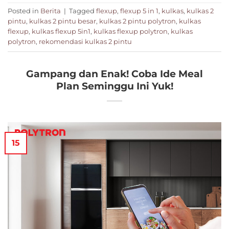
Posted in
Berita
|
Tagged
flexup
,
flexup 5 in 1
,
kulkas
,
kulkas 2
pintu
,
kulkas 2 pintu besar
,
kulkas 2 pintu polytron
,
kulkas
flexup
,
kulkas flexup 5in1
,
kulkas flexup polytron
,
kulkas
polytron
,
rekomendasi kulkas 2 pintu
Gampang dan Enak! Coba Ide Meal
Plan Seminggu Ini Yuk!
15