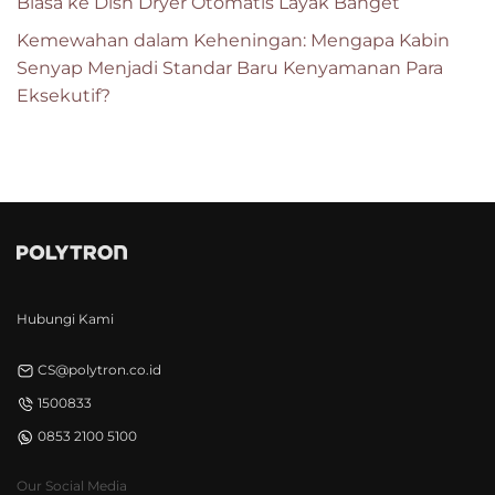
Biasa ke Dish Dryer Otomatis Layak Banget
Kemewahan dalam Keheningan: Mengapa Kabin
Senyap Menjadi Standar Baru Kenyamanan Para
Eksekutif?
Hubungi Kami
CS@polytron.co.id
1500833
0853 2100 5100
Our Social Media