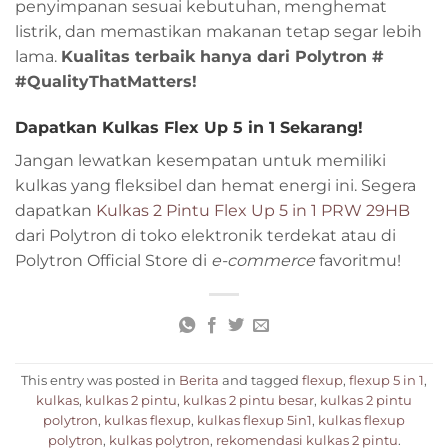
penyimpanan sesuai kebutuhan, menghemat
listrik, dan memastikan makanan tetap segar lebih
lama.
Kualitas terbaik hanya dari Polytron #
#QualityThatMatters!
Dapatkan Kulkas Flex Up 5 in 1 Sekarang!
Jangan lewatkan kesempatan untuk memiliki
kulkas yang fleksibel dan hemat energi ini. Segera
dapatkan
Kulkas 2 Pintu Flex Up 5 in 1 PRW 29HB
dari Polytron di toko elektronik terdekat atau di
Polytron Official Store di
e-commerce
favoritmu!
This entry was posted in
Berita
and tagged
flexup
,
flexup 5 in 1
,
kulkas
,
kulkas 2 pintu
,
kulkas 2 pintu besar
,
kulkas 2 pintu
polytron
,
kulkas flexup
,
kulkas flexup 5in1
,
kulkas flexup
polytron
,
kulkas polytron
,
rekomendasi kulkas 2 pintu
.