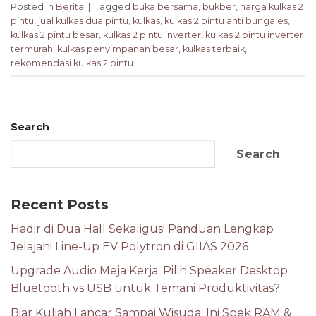
Posted in
Berita
|
Tagged
buka bersama
,
bukber
,
harga kulkas 2
pintu
,
jual kulkas dua pintu
,
kulkas
,
kulkas 2 pintu anti bunga es
,
kulkas 2 pintu besar
,
kulkas 2 pintu inverter
,
kulkas 2 pintu inverter
termurah
,
kulkas penyimpanan besar
,
kulkas terbaik
,
rekomendasi kulkas 2 pintu
Search
Search
Recent Posts
Hadir di Dua Hall Sekaligus! Panduan Lengkap
Jelajahi Line-Up EV Polytron di GIIAS 2026
Upgrade Audio Meja Kerja: Pilih Speaker Desktop
Bluetooth vs USB untuk Temani Produktivitas?
Biar Kuliah Lancar Sampai Wisuda: Ini Spek RAM &