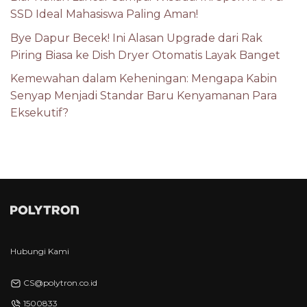
SSD Ideal Mahasiswa Paling Aman!
Bye Dapur Becek! Ini Alasan Upgrade dari Rak
Piring Biasa ke Dish Dryer Otomatis Layak Banget
Kemewahan dalam Keheningan: Mengapa Kabin
Senyap Menjadi Standar Baru Kenyamanan Para
Eksekutif?
Hubungi Kami
CS@polytron.co.id
1500833