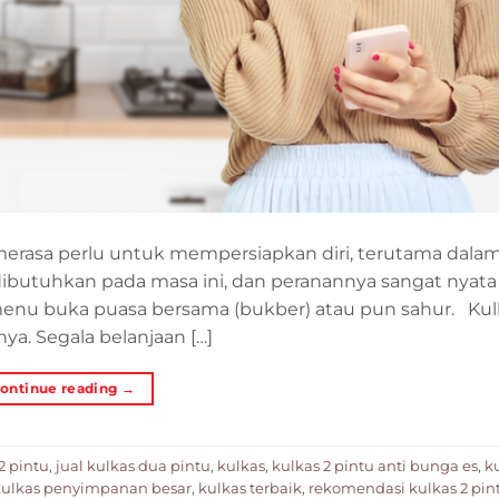
erasa perlu untuk mempersiapkan diri, terutama dalam
ibutuhkan pada masa ini, dan peranannya sangat nyata 
menu buka puasa bersama (bukber) atau pun sahur. Kul
a. Segala belanjaan […]
ontinue reading
→
2 pintu
,
jual kulkas dua pintu
,
kulkas
,
kulkas 2 pintu anti bunga es
,
k
kulkas penyimpanan besar
,
kulkas terbaik
,
rekomendasi kulkas 2 pin