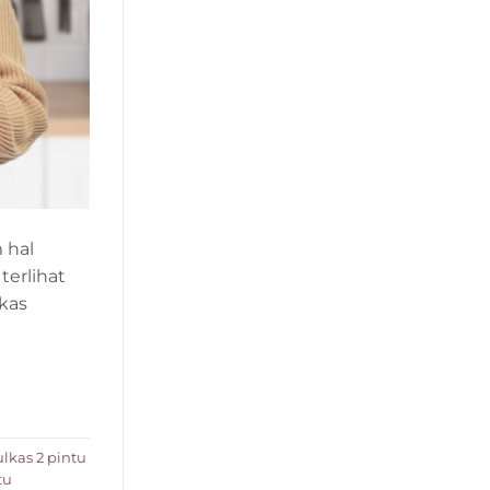
 hal
terlihat
kas
ulkas 2 pintu
tu