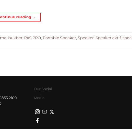
ontinue reading
→
ama
,
bukber
,
PAS PRO
,
Portable Speaker
,
Speaker
,
Speaker aktif
,
spea
Our Social
0853 2100
Media
0