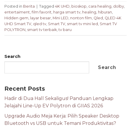
Posted in
Berita
|
Tagged
4K UHD
,
bioskop
,
cara healing
,
dolby
,
entertaiment
,
film favorit
,
harga smart tv
,
healing
,
hiburan
,
Hidden gem
,
layar besar
,
Mini LED
,
nonton film
,
Qled
,
QLED 4K
UHD Smart TV
,
qled tv
,
Smart TV
,
smart tv mini led
,
Smart TV
POLYTRON
,
smart tv terbaik
,
tv baru
Search
Search
Recent Posts
Hadir di Dua Hall Sekaligus! Panduan Lengkap
Jelajahi Line-Up EV Polytron di GIIAS 2026
Upgrade Audio Meja Kerja: Pilih Speaker Desktop
Bluetooth vs USB untuk Temani Produktivitas?