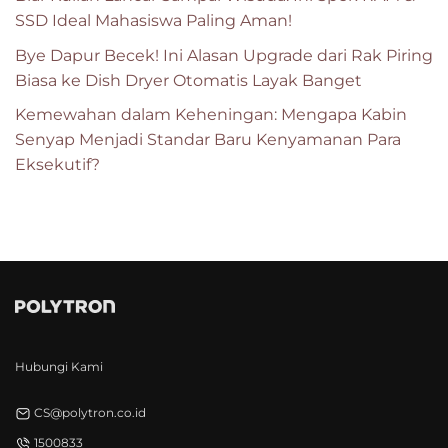
SSD Ideal Mahasiswa Paling Aman!
Bye Dapur Becek! Ini Alasan Upgrade dari Rak Piring
Biasa ke Dish Dryer Otomatis Layak Banget
Kemewahan dalam Keheningan: Mengapa Kabin
Senyap Menjadi Standar Baru Kenyamanan Para
Eksekutif?
Hubungi Kami
CS@polytron.co.id
1500833