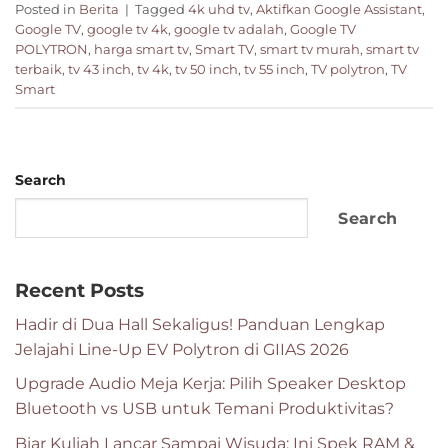
Posted in
Berita
|
Tagged
4k uhd tv
,
Aktifkan Google Assistant
,
Google TV
,
google tv 4k
,
google tv adalah
,
Google TV
POLYTRON
,
harga smart tv
,
Smart TV
,
smart tv murah
,
smart tv
terbaik
,
tv 43 inch
,
tv 4k
,
tv 50 inch
,
tv 55 inch
,
TV polytron
,
TV
Smart
Search
Search
Recent Posts
Hadir di Dua Hall Sekaligus! Panduan Lengkap
Jelajahi Line-Up EV Polytron di GIIAS 2026
Upgrade Audio Meja Kerja: Pilih Speaker Desktop
Bluetooth vs USB untuk Temani Produktivitas?
Biar Kuliah Lancar Sampai Wisuda: Ini Spek RAM &