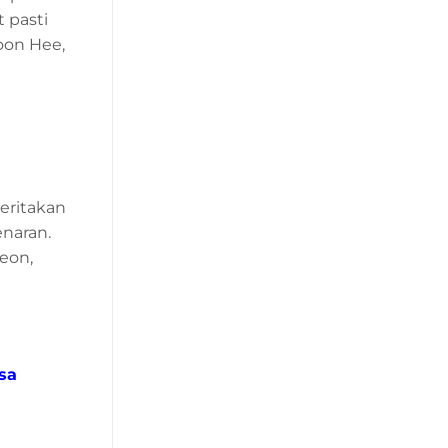
 pasti
oon Hee,
ceritakan
naran.
Yeon,
sa