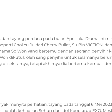
lis dan tayang perdana pada bulan April lalu. Drama ini m
 seperti Choi Yu Ju dari Cherry Bullet, Su Bin VICTION, d
ernama So Won yang bertemu dengan seorang penyihir k
o Won dikutuk oleh sang penyihir untuk selamanya beru
 di sekitarnya, tetapi akhirnya dia bertemu kembali de
yak menyita perhatian, tayang pada tanggal 6 Mei 2023 
ni adalah kehadiran Sehun dari idol Kpop grup EXO. Me