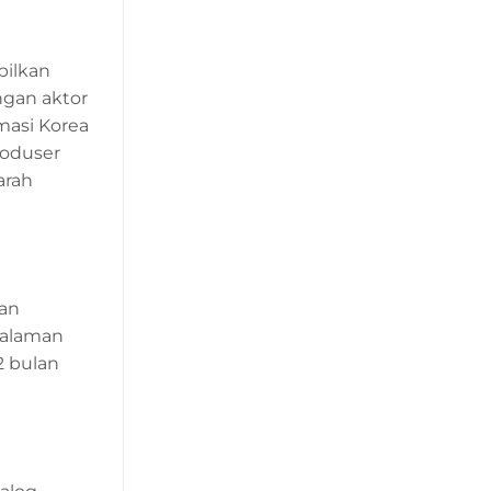
pilkan
ngan aktor
masi Korea
roduser
arah
gan
alaman
2 bulan