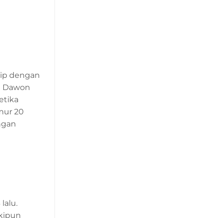
irip dengan
an Dawon
etika
mur 20
ngan
lalu.
skipun