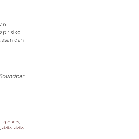
kan
ap risiko
uasan dan
 Soundbar
a
,
kpopers
,
,
vidio
,
vidio