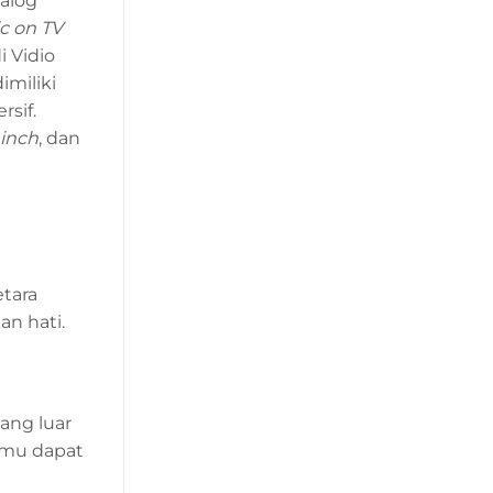
alog
c on TV
 Vidio
imiliki
sif.
inch
, dan
tara
an hati.
ang luar
kamu dapat