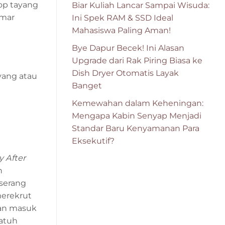
pop tayang
Biar Kuliah Lancar Sampai Wisuda:
emar
Ini Spek RAM & SSD Ideal
Mahasiswa Paling Aman!
Bye Dapur Becek! Ini Alasan
Upgrade dari Rak Piring Biasa ke
Dish Dryer Otomatis Layak
yang atau
Banget
Kemewahan dalam Keheningan:
Mengapa Kabin Senyap Menjadi
Standar Baru Kenyamanan Para
Eksekutif?
y After
n
iserang
merekrut
ian masuk
jatuh