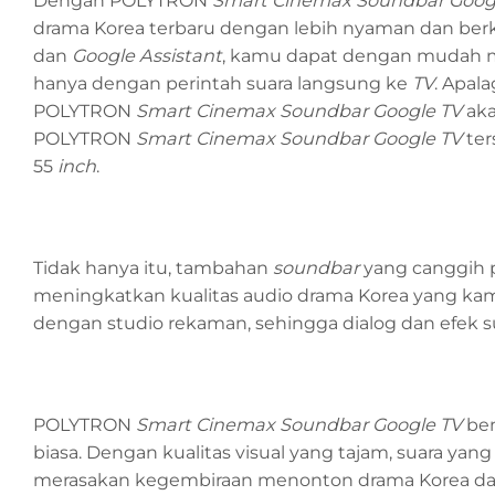
Dengan POLYTRON
Smart Cinemax Soundbar Goog
drama Korea terbaru dengan lebih nyaman dan berk
dan
Google Assistant
, kamu dapat dengan mudah men
hanya dengan perintah suara langsung ke
TV
. Apala
POLYTRON
Smart Cinemax Soundbar
Google TV
aka
POLYTRON
Smart Cinemax Soundbar
Google TV
ter
55
inch
.
Tidak hanya itu, tambahan
soundbar
yang canggih
meningkatkan kualitas audio drama Korea yang kam
dengan studio rekaman, sehingga dialog dan efek su
POLYTRON
Smart Cinemax Soundbar Google TV
ben
biasa. Dengan kualitas visual yang tajam, suara yan
merasakan kegembiraan menonton drama Korea dala