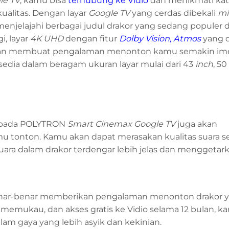
le TV
, kamu bisa
terhubung ke Vidio
dan menikmati kat
ualitas. Dengan layar
Google TV
yang cerdas dibekali
mi
jelajahi berbagai judul drakor yang sedang populer di
gi, layar
4K UHD
dengan fitur
Dolby Vision, Atmos
yang d
n membuat pengalaman menonton kamu semakin imer
sedia dalam beragam ukuran layar mulai dari 43
inch
, 50
 pada POLYTRON
Smart Cinemax
Google TV
juga akan
u tonton. Kamu akan dapat merasakan kualitas suara se
ara dalam drakor terdengar lebih jelas dan menggetark
ar-benar memberikan pengalaman menonton drakor y
g memukau, dan akses gratis ke Vidio selama 12 bulan, 
m gaya yang lebih asyik dan kekinian.