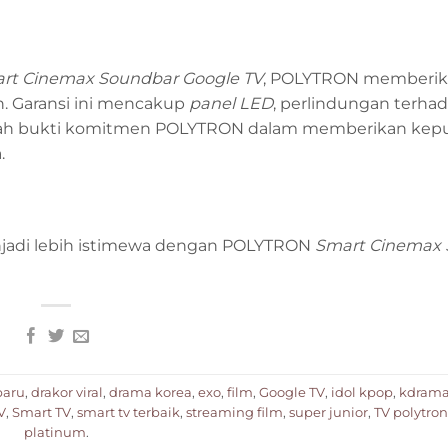
rt Cinemax Soundbar Google TV
, POLYTRON memberi
. Garansi ini mencakup
panel LED
, perlindungan terhad
dalah bukti komitmen POLYTRON dalam memberikan kep
.
jadi lebih istimewa dengan POLYTRON
Smart Cinemax
baru
,
drakor viral
,
drama korea
,
exo
,
film
,
Google TV
,
idol kpop
,
kdram
V
,
Smart TV
,
smart tv terbaik
,
streaming film
,
super junior
,
TV polytron
platinum
.