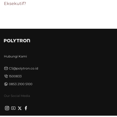
Eksekutif?
Hubungi Kami
CS@polytron.co.id
1500833
0853 2100 5100
Our Social Media