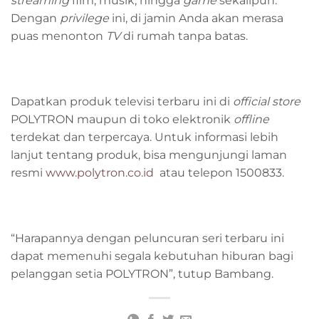
streaming
film, musik, hingga
game
sekalipun.
Dengan
privilege
ini, di jamin Anda akan merasa
puas menonton
TV
di rumah tanpa batas.
Dapatkan produk televisi terbaru ini di
official store
POLYTRON maupun di toko elektronik
offline
terdekat dan terpercaya. Untuk informasi lebih
lanjut tentang produk, bisa mengunjungi laman
resmi
www.polytron.co.id
atau telepon 1500833.
“Harapannya dengan peluncuran seri terbaru ini
dapat memenuhi segala kebutuhan hiburan bagi
pelanggan setia POLYTRON”, tutup Bambang.