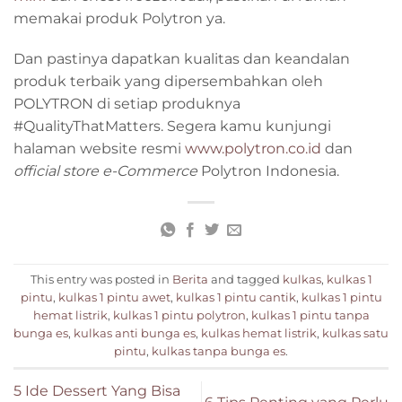
memakai produk Polytron ya.
Dan pastinya dapatkan kualitas dan keandalan
produk terbaik yang dipersembahkan oleh
POLYTRON di setiap produknya
#QualityThatMatters. Segera kamu kunjungi
halaman website resmi
www.polytron.co.id
dan
official store e-Commerce
Polytron Indonesia.
This entry was posted in
Berita
and tagged
kulkas
,
kulkas 1
pintu
,
kulkas 1 pintu awet
,
kulkas 1 pintu cantik
,
kulkas 1 pintu
hemat listrik
,
kulkas 1 pintu polytron
,
kulkas 1 pintu tanpa
bunga es
,
kulkas anti bunga es
,
kulkas hemat listrik
,
kulkas satu
pintu
,
kulkas tanpa bunga es
.
5 Ide Dessert Yang Bisa