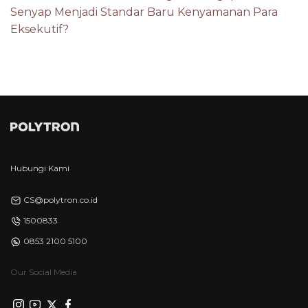
Senyap Menjadi Standar Baru Kenyamanan Para
Eksekutif?
Hubungi Kami
CS@polytron.co.id
1500833
0853 2100 5100
Our Social Media