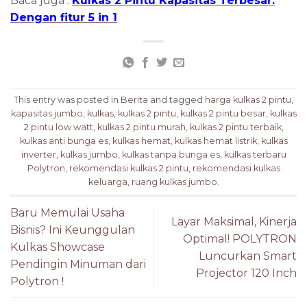
Baca juga :
Kulkas 2 Pintu Kapasitas Terbesar:
Dengan fitur 5 in 1
This entry was posted in
Berita
and tagged
harga kulkas 2 pintu
,
kapasitas jumbo
,
kulkas
,
kulkas 2 pintu
,
kulkas 2 pintu besar
,
kulkas
2 pintu low watt
,
kulkas 2 pintu murah
,
kulkas 2 pintu terbaik
,
kulkas anti bunga es
,
kulkas hemat
,
kulkas hemat listrik
,
kulkas
inverter
,
kulkas jumbo
,
kulkas tanpa bunga es
,
kulkas terbaru
Polytron
,
rekomendasi kulkas 2 pintu
,
rekomendasi kulkas
keluarga
,
ruang kulkas jumbo
.
Baru Memulai Usaha
Layar Maksimal, Kinerja
Bisnis? Ini Keunggulan
Optimal! POLYTRON
Kulkas Showcase
Luncurkan Smart
Pendingin Minuman dari
Projector 120 Inch
Polytron !