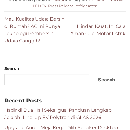
This entry was posted in
Berita
and tagged
IOB Award
,
kulkas
,
LED TV
,
Press Release
,
refrigerator
.
Mau Kualitas Udara Bersih
di Rumah? AC Ini Punya
Hindari Karat, Ini Cara
Teknologi Pembersih
Aman Cuci Motor Listrik
Udara Canggih!
Search
Search
Recent Posts
Hadir di Dua Hall Sekaligus! Panduan Lengkap
Jelajahi Line-Up EV Polytron di GIIAS 2026
Upgrade Audio Meja Kerja: Pilih Speaker Desktop