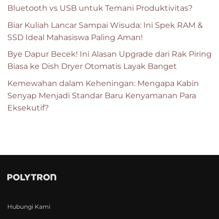
Bluetooth vs USB untuk Temani Produktivitas?
Biar Kuliah Lancar Sampai Wisuda: Ini Spek RAM &
SSD Ideal Mahasiswa Paling Aman!
Bye Dapur Becek! Ini Alasan Upgrade dari Rak Piring
Biasa ke Dish Dryer Otomatis Layak Banget
Kemewahan dalam Keheningan: Mengapa Kabin
Senyap Menjadi Standar Baru Kenyamanan Para
Eksekutif?
Hubungi Kami