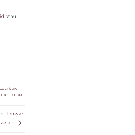
id
atau
uci baju
,
,
mesin cuci
ung Lenyap
ekejap