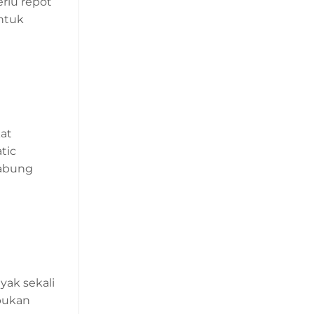
rlu repot
ntuk
at
tic
tabung
ak sekali
mpukan