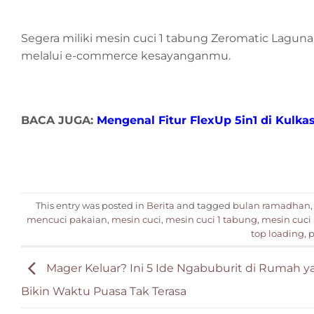
Segera miliki mesin cuci 1 tabung Zeromatic Lagun
melalui e-commerce kesayanganmu.
BACA JUGA:
Mengenal Fitur FlexUp 5in1 di Kulka
This entry was posted in
Berita
and tagged
bulan ramadhan
mencuci pakaian
,
mesin cuci
,
mesin cuci 1 tabung
,
mesin cuci
top loading
,
p
Mager Keluar? Ini 5 Ide Ngabuburit di Rumah y
Bikin Waktu Puasa Tak Terasa