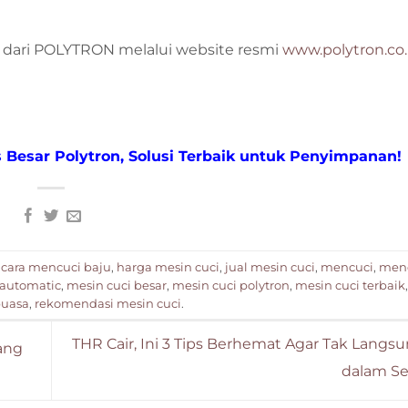
a dari POLYTRON melalui website resmi
www.polytron.co.
s Besar Polytron, Solusi Terbaik untuk Penyimpanan!
,
cara mencuci baju
,
harga mesin cuci
,
jual mesin cuci
,
mencuci
,
menc
 automatic
,
mesin cuci besar
,
mesin cuci polytron
,
mesin cuci terbaik
uasa
,
rekomendasi mesin cuci
.
THR Cair, Ini 3 Tips Berhemat Agar Tak Langs
ang
dalam S