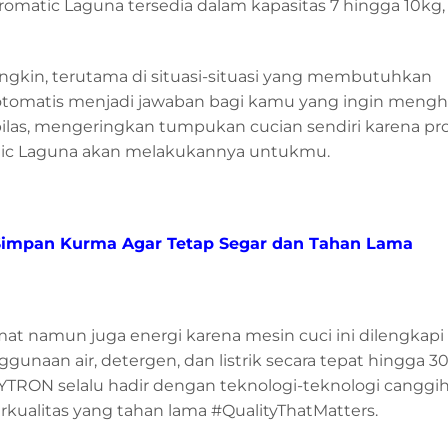
eromatic Laguna tersedia dalam kapasitas 7 hingga 10kg,
gkin, terutama di situasi-situasi yang membutuhkan
tomatis menjadi jawaban bagi kamu yang ingin meng
bilas, mengeringkan tumpukan cucian sendiri karena p
atic Laguna akan melakukannya untukmu.
a Simpan Kurma Agar Tetap Segar dan Tahan Lama
t namun juga energi karena mesin cuci ini dilengkap
naan air, detergen, dan listrik secara tepat hingga 3
RON selalu hadir dengan teknologi-teknologi canggi
alitas yang tahan lama #QualityThatMatters.