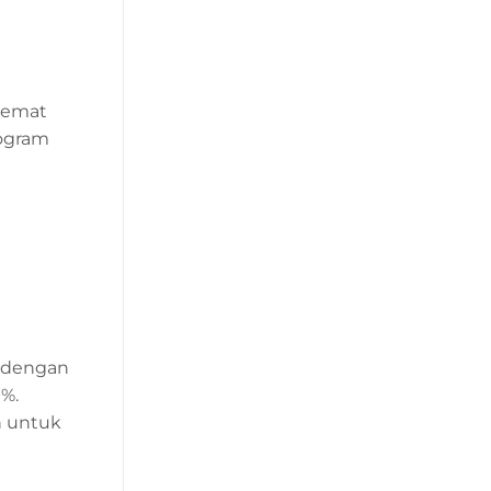
hemat
rogram
i dengan
0%.
h untuk