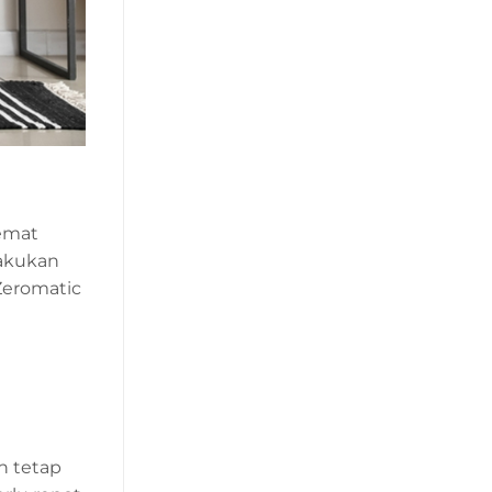
hemat
lakukan
eromatic
n tetap