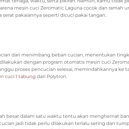
at tenaga, waktu, serta pikiran. Namun, kamu tidak pe
karena mesin cuci Zeromatic Laguna cocok dan ramah u
 serat pakaiannya seperti dicuci pakai tangan.
cian dari menimbang beban cucian, menentukan tingk
 dilakukan dengan program otomatis mesin cuci Zeroma
nunggu proses pencucian selesai, memindahkannya ke 
n cuci 1 tabung
dari Polytron.
lah besar dalam satu waktu tentu akan menghemat bany
cian jadi tidak perlu dilakukan terlalu sering dan tu