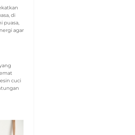
ekatkan
asa, di
i puasa,
nergi agar
 yang
hemat
sin cuci
untungan