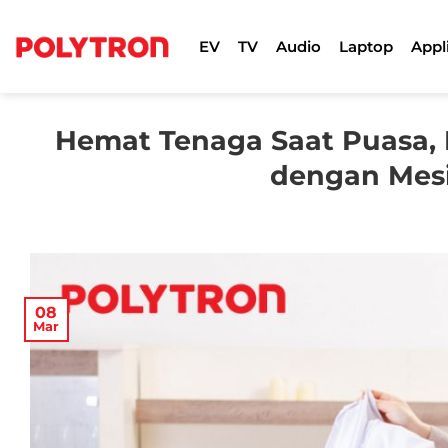
Skip
to
EV
TV
Audio
Laptop
Appl
content
Hemat Tenaga Saat Puasa, 
dengan Mesin
08
Mar