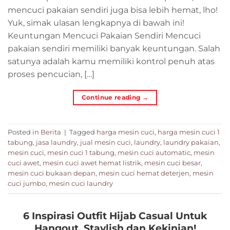
mencuci pakaian sendiri juga bisa lebih hemat, lho!
Yuk, simak ulasan lengkapnya di bawah ini!
Keuntungan Mencuci Pakaian Sendiri Mencuci
pakaian sendiri memiliki banyak keuntungan. Salah
satunya adalah kamu memiliki kontrol penuh atas
proses pencucian, […]
Continue reading
→
Posted in
Berita
|
Tagged
harga mesin cuci
,
harga mesin cuci 1
tabung
,
jasa laundry
,
jual mesin cuci
,
laundry
,
laundry pakaian
,
mesin cuci
,
mesin cuci 1 tabung
,
mesin cuci automatic
,
mesin
cuci awet
,
mesin cuci awet hemat listrik
,
mesin cuci besar
,
mesin cuci bukaan depan
,
mesin cuci hemat deterjen
,
mesin
cuci jumbo
,
mesin cuci laundry
6 Inspirasi Outfit Hijab Casual Untuk
Hangout, Staylish dan Kekinian!