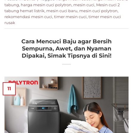
tabung
,
harga mesin cuci polytron
,
mesin cuci
,
Mesin cuci 2
tabung hemat listrik
,
mesin cuci baru
,
mesin cuci polytron
,
rekomendasi mesin cuci
,
timer mesin cuci
,
timer mesin cuci
rusak
Cara Mencuci Baju agar Bersih
Sempurna, Awet, dan Nyaman
Dipakai, Simak Tipsnya di Sini!
11