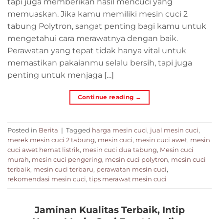
tapi juga memberikan hasil mencuci yang
memuaskan. Jika kamu memiliki mesin cuci 2
tabung Polytron, sangat penting bagi kamu untuk
mengetahui cara merawatnya dengan baik.
Perawatan yang tepat tidak hanya vital untuk
memastikan pakaianmu selalu bersih, tapi juga
penting untuk menjaga […]
Continue reading
→
Posted in
Berita
|
Tagged
harga mesin cuci
,
jual mesin cuci
,
merek mesin cuci 2 tabung
,
mesin cuci
,
mesin cuci awet
,
mesin
cuci awet hemat listrik
,
mesin cuci dua tabung
,
Mesin cuci
murah
,
mesin cuci pengering
,
mesin cuci polytron
,
mesin cuci
terbaik
,
mesin cuci terbaru
,
perawatan mesin cuci
,
rekomendasi mesin cuci
,
tips merawat mesin cuci
Jaminan Kualitas Terbaik, Intip