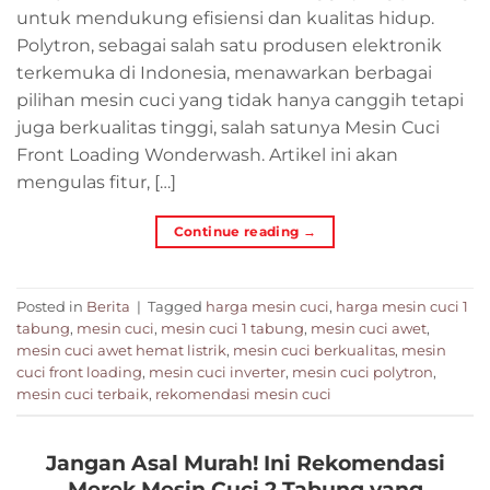
untuk mendukung efisiensi dan kualitas hidup.
Polytron, sebagai salah satu produsen elektronik
terkemuka di Indonesia, menawarkan berbagai
pilihan mesin cuci yang tidak hanya canggih tetapi
juga berkualitas tinggi, salah satunya Mesin Cuci
Front Loading Wonderwash. Artikel ini akan
mengulas fitur, […]
Continue reading
→
Posted in
Berita
|
Tagged
harga mesin cuci
,
harga mesin cuci 1
tabung
,
mesin cuci
,
mesin cuci 1 tabung
,
mesin cuci awet
,
mesin cuci awet hemat listrik
,
mesin cuci berkualitas
,
mesin
cuci front loading
,
mesin cuci inverter
,
mesin cuci polytron
,
mesin cuci terbaik
,
rekomendasi mesin cuci
Jangan Asal Murah! Ini Rekomendasi
Merek Mesin Cuci 2 Tabung yang