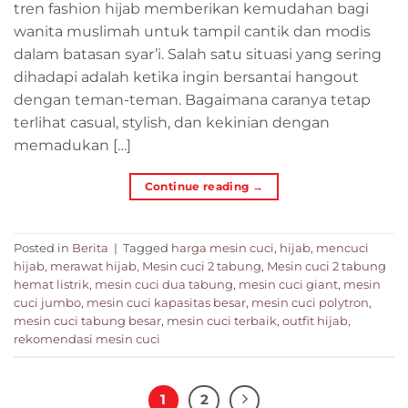
tren fashion hijab memberikan kemudahan bagi
wanita muslimah untuk tampil cantik dan modis
dalam batasan syar’i. Salah satu situasi yang sering
dihadapi adalah ketika ingin bersantai hangout
dengan teman-teman. Bagaimana caranya tetap
terlihat casual, stylish, dan kekinian dengan
memadukan […]
Continue reading
→
Posted in
Berita
|
Tagged
harga mesin cuci
,
hijab
,
mencuci
hijab
,
merawat hijab
,
Mesin cuci 2 tabung
,
Mesin cuci 2 tabung
hemat listrik
,
mesin cuci dua tabung
,
mesin cuci giant
,
mesin
cuci jumbo
,
mesin cuci kapasitas besar
,
mesin cuci polytron
,
mesin cuci tabung besar
,
mesin cuci terbaik
,
outfit hijab
,
rekomendasi mesin cuci
1
2