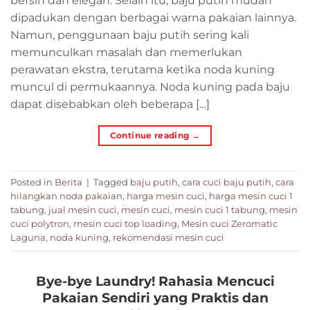
bersih dan elegan. Selain itu, baju putih mudah
dipadukan dengan berbagai warna pakaian lainnya.
Namun, penggunaan baju putih sering kali
memunculkan masalah dan memerlukan
perawatan ekstra, terutama ketika noda kuning
muncul di permukaannya. Noda kuning pada baju
dapat disebabkan oleh beberapa […]
Continue reading
→
Posted in
Berita
|
Tagged
baju putih
,
cara cuci baju putih
,
cara
hilangkan noda pakaian
,
harga mesin cuci
,
harga mesin cuci 1
tabung
,
jual mesin cuci
,
mesin cuci
,
mesin cuci 1 tabung
,
mesin
cuci polytron
,
mesin cuci top loading
,
Mesin cuci Zeromatic
Laguna
,
noda kuning
,
rekomendasi mesin cuci
Bye-bye Laundry! Rahasia Mencuci
Pakaian Sendiri yang Praktis dan