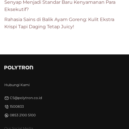
Senyap Menjadi Standar Baru Kenyamanan Para
Eksekutif?
Rahasia Sains di Balik Ayam Goreng: Kulit Ekstra
Krispi Tapi Daging Tetap Juicy!
Hubungi Kami
CS@polytron.co.id
1500833
0853 2100 5100
Our Social Media