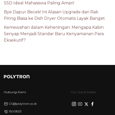
SSD Ideal Mahasiswa Paling Aman!
Bye Dapur Becek! Ini Alasan Upgrade dari Rak
Piring Biasa ke Dish Dryer Otomatis Layak Banget
Kemewahan dalam Keheningan: Mengapa Kabin
Senyap Menjadi Standar Baru Kenyamanan Para
Eksekutif?
Hubungi Kami
Our Social Media
CS@polytron.co.id
1500833