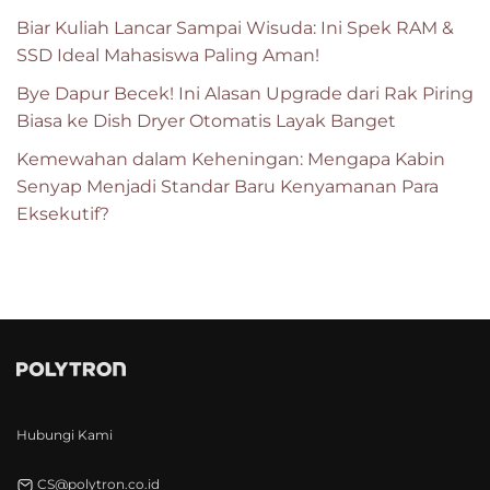
Biar Kuliah Lancar Sampai Wisuda: Ini Spek RAM &
SSD Ideal Mahasiswa Paling Aman!
Bye Dapur Becek! Ini Alasan Upgrade dari Rak Piring
Biasa ke Dish Dryer Otomatis Layak Banget
Kemewahan dalam Keheningan: Mengapa Kabin
Senyap Menjadi Standar Baru Kenyamanan Para
Eksekutif?
Hubungi Kami
CS@polytron.co.id