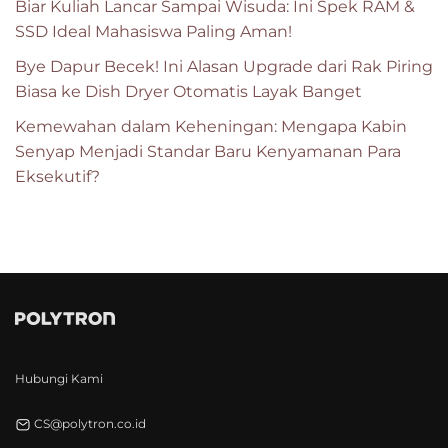
Biar Kuliah Lancar Sampai Wisuda: Ini Spek RAM &
SSD Ideal Mahasiswa Paling Aman!
Bye Dapur Becek! Ini Alasan Upgrade dari Rak Piring
Biasa ke Dish Dryer Otomatis Layak Banget
Kemewahan dalam Keheningan: Mengapa Kabin
Senyap Menjadi Standar Baru Kenyamanan Para
Eksekutif?
Hubungi Kami
CS@polytron.co.id