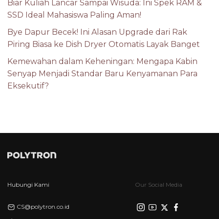
Biar Kuliah Lancar Sampai Wisuda: Ini Spek RAM &
SSD Ideal Mahasiswa Paling Aman!
Bye Dapur Becek! Ini Alasan Upgrade dari Rak
Piring Biasa ke Dish Dryer Otomatis Layak Banget
Kemewahan dalam Keheningan: Mengapa Kabin
Senyap Menjadi Standar Baru Kenyamanan Para
Eksekutif?
Hubungi Kami
Our Social Media
CS@polytron.co.id