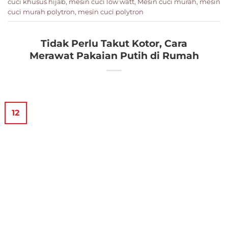
cuci khusus hijab
,
mesin cuci low watt
,
Mesin cuci murah
,
mesin
cuci murah polytron
,
mesin cuci polytron
Tidak Perlu Takut Kotor, Cara
Merawat Pakaian Putih di Rumah
12