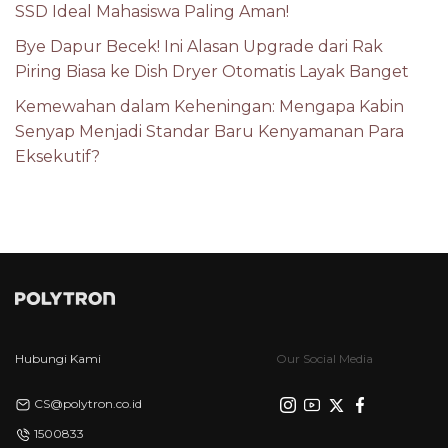
SSD Ideal Mahasiswa Paling Aman!
Bye Dapur Becek! Ini Alasan Upgrade dari Rak
Piring Biasa ke Dish Dryer Otomatis Layak Banget
Kemewahan dalam Keheningan: Mengapa Kabin
Senyap Menjadi Standar Baru Kenyamanan Para
Eksekutif?
Hubungi Kami
Our Social Media
CS@polytron.co.id
1500833