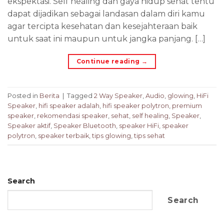
ekspektasi. Self healing dan gaya hidup sehat tentu
dapat dijadikan sebagai landasan dalam diri kamu
agar tercipta kesehatan dan kesejahteraan baik
untuk saat ini maupun untuk jangka panjang. […]
Continue reading
→
Posted in
Berita
|
Tagged
2 Way Speaker
,
Audio
,
glowing
,
HiFi
Speaker
,
hifi speaker adalah
,
hifi speaker polytron
,
premium
speaker
,
rekomendasi speaker
,
sehat
,
self healing
,
Speaker
,
Speaker aktif
,
Speaker Bluetooth
,
speaker HiFi
,
speaker
polytron
,
speaker terbaik
,
tips glowing
,
tips sehat
Search
Search