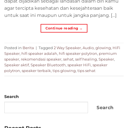
dapat dijadikan sebagai landasan dalam diri kamu
agar tercipta kesehatan dan kesejahteraan baik
untuk saat ini maupun untuk jangka panjang. […]
Continue reading
→
Posted in
Berita
|
Tagged
2 Way Speaker
,
Audio
,
glowing
,
HiFi
Speaker
,
hifi speaker adalah
,
hifi speaker polytron
,
premium
speaker
,
rekomendasi speaker
,
sehat
,
self healing
,
Speaker
,
Speaker aktif
,
Speaker Bluetooth
,
speaker HiFi
,
speaker
polytron
,
speaker terbaik
,
tips glowing
,
tips sehat
Search
Search