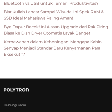
Bluetooth vs USB untuk Temani Produktivitas?
Biar Kuliah Lancar Sampai Wisuda: Ini Spek RAM &
SSD Ideal Mahasiswa Paling Aman!
Bye Dapur Becek! Ini Alasan Upgrade dari Rak Piring
Biasa ke Dish Dryer Otomatis Layak Banget
Kemewahan dalam Keheningan: Mengapa Kabin
Senyap Menjadi Standar Baru Kenyamanan Para
Eksekutif?
Hubungi Kami