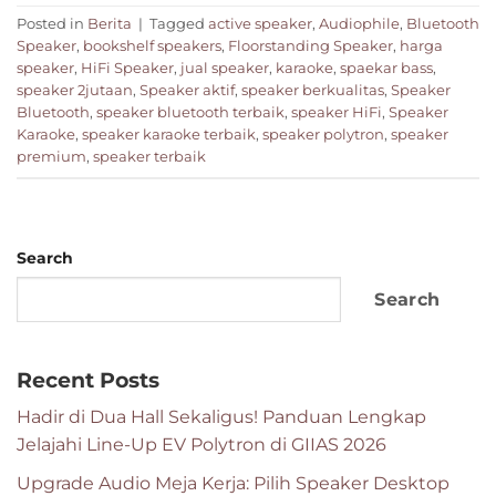
Posted in
Berita
|
Tagged
active speaker
,
Audiophile
,
Bluetooth
Speaker
,
bookshelf speakers
,
Floorstanding Speaker
,
harga
speaker
,
HiFi Speaker
,
jual speaker
,
karaoke
,
spaekar bass
,
speaker 2jutaan
,
Speaker aktif
,
speaker berkualitas
,
Speaker
Bluetooth
,
speaker bluetooth terbaik
,
speaker HiFi
,
Speaker
Karaoke
,
speaker karaoke terbaik
,
speaker polytron
,
speaker
premium
,
speaker terbaik
Search
Search
Recent Posts
Hadir di Dua Hall Sekaligus! Panduan Lengkap
Jelajahi Line-Up EV Polytron di GIIAS 2026
Upgrade Audio Meja Kerja: Pilih Speaker Desktop