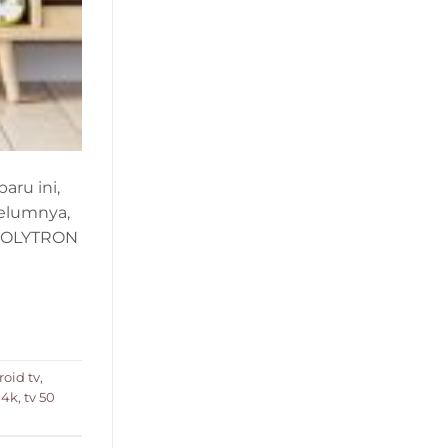
aru ini,
belumnya,
i POLYTRON
oid tv
,
 4k
,
tv 50