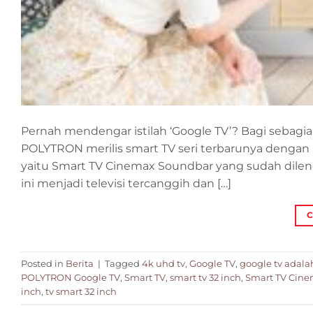
Pernah mendengar istilah ‘Google TV’? Bagi sebagian
POLYTRON merilis smart TV seri terbarunya dengan
yaitu Smart TV Cinemax Soundbar yang sudah dilen
ini menjadi televisi tercanggih dan […]
C
Posted in
Berita
|
Tagged
4k uhd tv
,
Google TV
,
google tv adala
POLYTRON Google TV
,
Smart TV
,
smart tv 32 inch
,
Smart TV Cin
inch
,
tv smart 32 inch