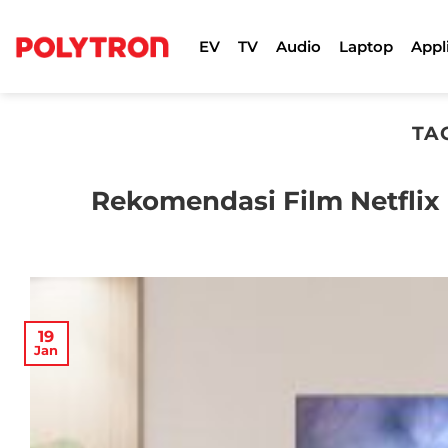
Skip
to
EV
TV
Audio
Laptop
Appl
content
TA
Rekomendasi Film Netflix
19
Jan