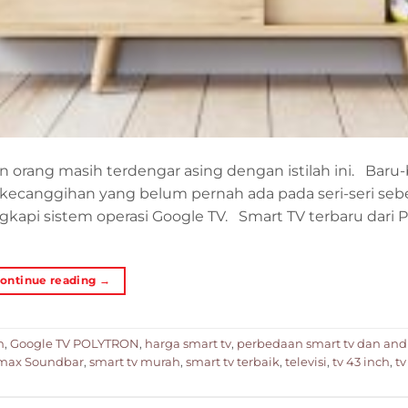
 orang masih terdengar asing dengan istilah ini. Baru-b
 kecanggihan yang belum pernah ada pada seri-seri se
gkapi sistem operasi Google TV. Smart TV terbaru dar
ontinue reading
→
h
,
Google TV POLYTRON
,
harga smart tv
,
perbedaan smart tv dan andr
emax Soundbar
,
smart tv murah
,
smart tv terbaik
,
televisi
,
tv 43 inch
,
tv