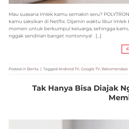
Mau suasana Imlek kamu semakin seru? POLYTRON pu
kamu saksikan di Netflix. Dijamin waktu libur Iml
momen untuk berkumpul keluarga, sehingga kamu bi
nggak sendirian banget nontonnya! […]
C
Posted in
Berita
|
Tagged
Android TV
,
Google TV
,
Rekomendasi F
Tak Hanya Bisa Diajak Ng
Memi