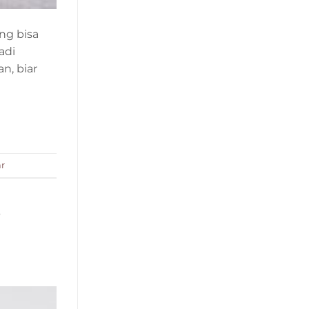
ng bisa
adi
n, biar
r
s