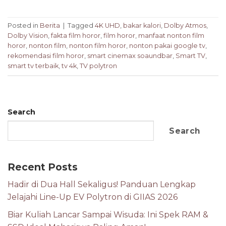
Posted in
Berita
|
Tagged
4K UHD
,
bakar kalori
,
Dolby Atmos
,
Dolby Vision
,
fakta film horor
,
film horor
,
manfaat nonton film
horor
,
nonton film
,
nonton film horor
,
nonton pakai google tv
,
rekomendasi film horor
,
smart cinemax soaundbar
,
Smart TV
,
smart tv terbaik
,
tv 4k
,
TV polytron
Search
Search
Recent Posts
Hadir di Dua Hall Sekaligus! Panduan Lengkap
Jelajahi Line-Up EV Polytron di GIIAS 2026
Biar Kuliah Lancar Sampai Wisuda: Ini Spek RAM &