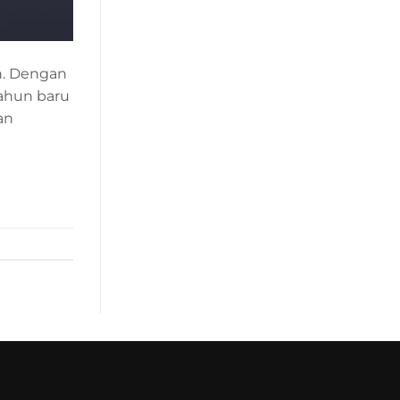
un. Dengan
ahun baru
an