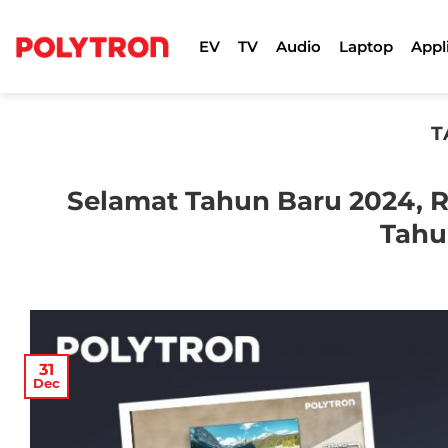
Skip
to
EV
TV
Audio
Laptop
Appl
content
T
Selamat Tahun Baru 2024, R
Tahu
31
Dec