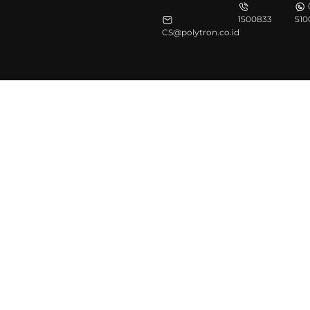
1500833
510
CS@polytron.co.id
©Polytron 2026. All Rights Reserved.