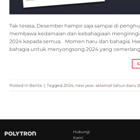
Tak terasa, Desember hampir saja sampai di penghuj
membawa kedamaian dan kebahagiaan mengiringi 
2024 kepada semua. Momen haru dan bahagia. Haru
bahagia untuk menyongsong 2024 yang cemerlang
C
Posted in
Berita
|
Tagged
2024
,
new year
,
selamat tahun baru 
Hubungi
Kami