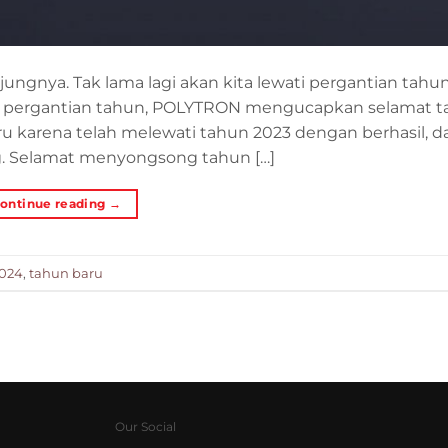
ungnya. Tak lama lagi akan kita lewati pergantian tah
pergantian tahun, POLYTRON mengucapkan selamat t
 karena telah melewati tahun 2023 dengan berhasil, d
. Selamat menyongsong tahun […]
ontinue reading
→
2024
,
tahun baru
Our Social