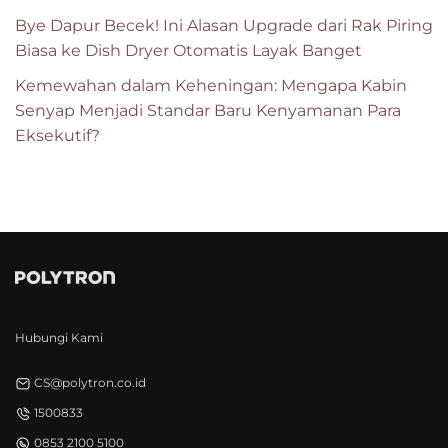
Bye Dapur Becek! Ini Alasan Upgrade dari Rak Piring
Biasa ke Dish Dryer Otomatis Layak Banget
Kemewahan dalam Keheningan: Mengapa Kabin
Senyap Menjadi Standar Baru Kenyamanan Para
Eksekutif?
Hubungi Kami
CS@polytron.co.id
1500833
0853 2100 5100