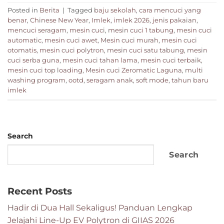
Posted in
Berita
|
Tagged
baju sekolah
,
cara mencuci yang
benar
,
Chinese New Year
,
Imlek
,
imlek 2026
,
jenis pakaian
,
mencuci seragam
,
mesin cuci
,
mesin cuci 1 tabung
,
mesin cuci
automatic
,
mesin cuci awet
,
Mesin cuci murah
,
mesin cuci
otomatis
,
mesin cuci polytron
,
mesin cuci satu tabung
,
mesin
cuci serba guna
,
mesin cuci tahan lama
,
mesin cuci terbaik
,
mesin cuci top loading
,
Mesin cuci Zeromatic Laguna
,
multi
washing program
,
ootd
,
seragam anak
,
soft mode
,
tahun baru
imlek
Search
Search
Recent Posts
Hadir di Dua Hall Sekaligus! Panduan Lengkap
Jelajahi Line-Up EV Polytron di GIIAS 2026