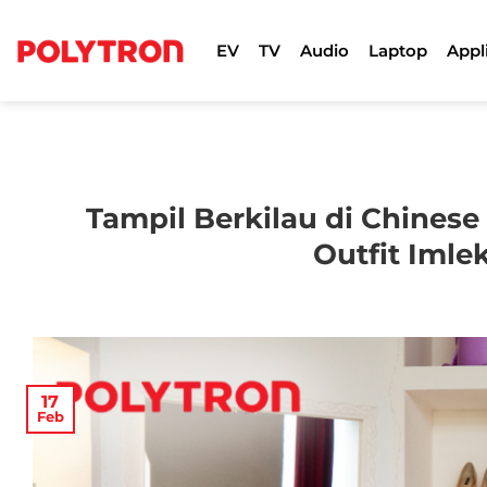
Skip
to
EV
TV
Audio
Laptop
Appl
content
Tampil Berkilau di Chines
Outfit Iml
17
Feb