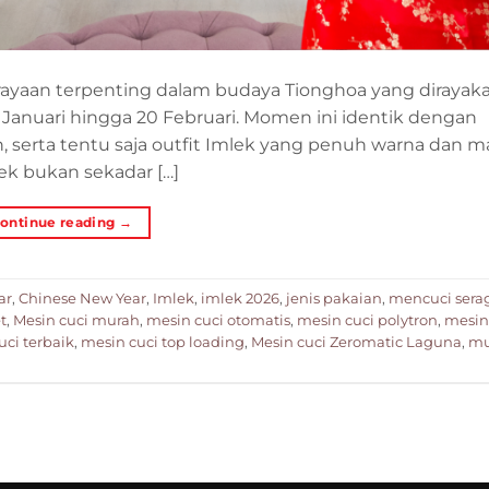
rayaan terpenting dalam budaya Tionghoa yang dirayak
1 Januari hingga 20 Februari. Momen ini identik dengan
 serta tentu saja outfit Imlek yang penuh warna dan 
ek bukan sekadar […]
ontinue reading
→
ar
,
Chinese New Year
,
Imlek
,
imlek 2026
,
jenis pakaian
,
mencuci ser
t
,
Mesin cuci murah
,
mesin cuci otomatis
,
mesin cuci polytron
,
mesin 
uci terbaik
,
mesin cuci top loading
,
Mesin cuci Zeromatic Laguna
,
mu