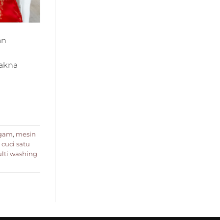
an
makna
agam
,
mesin
cuci satu
lti washing