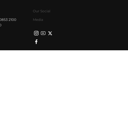
Our Social
0853 2100
Media
0