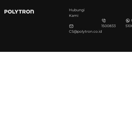
Hubungi
Kami
1500833
510
CS@polytron.co.id
©Polytron 2026. All Rights Reserved.