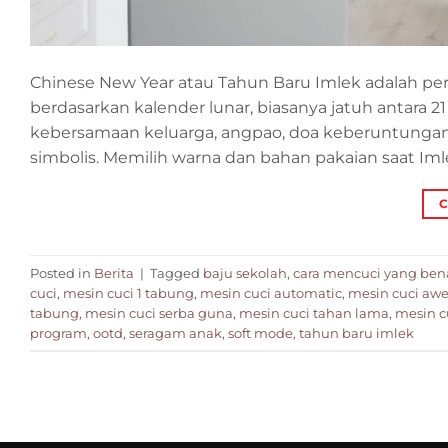
Chinese New Year atau Tahun Baru Imlek adalah pe
berdasarkan kalender lunar, biasanya jatuh antara 2
kebersamaan keluarga, angpao, doa keberuntungan,
simbolis. Memilih warna dan bahan pakaian saat Iml
C
Posted in
Berita
|
Tagged
baju sekolah
,
cara mencuci yang ben
cuci
,
mesin cuci 1 tabung
,
mesin cuci automatic
,
mesin cuci awe
tabung
,
mesin cuci serba guna
,
mesin cuci tahan lama
,
mesin c
program
,
ootd
,
seragam anak
,
soft mode
,
tahun baru imlek