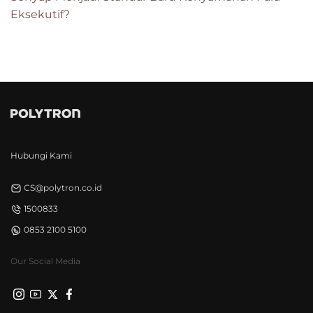
Eksekutif?
Hubungi Kami
CS@polytron.co.id
1500833
0853 2100 5100
Our Social Media