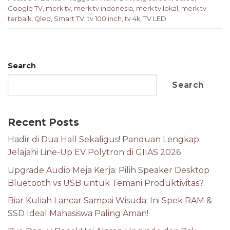
Google TV
,
merk tv
,
merk tv indonesia
,
merk tv lokal
,
merk tv
terbaik
,
Qled
,
Smart TV
,
tv 100 inch
,
tv 4k
,
TV LED
Search
Search
Recent Posts
Hadir di Dua Hall Sekaligus! Panduan Lengkap
Jelajahi Line-Up EV Polytron di GIIAS 2026
Upgrade Audio Meja Kerja: Pilih Speaker Desktop
Bluetooth vs USB untuk Temani Produktivitas?
Biar Kuliah Lancar Sampai Wisuda: Ini Spek RAM &
SSD Ideal Mahasiswa Paling Aman!