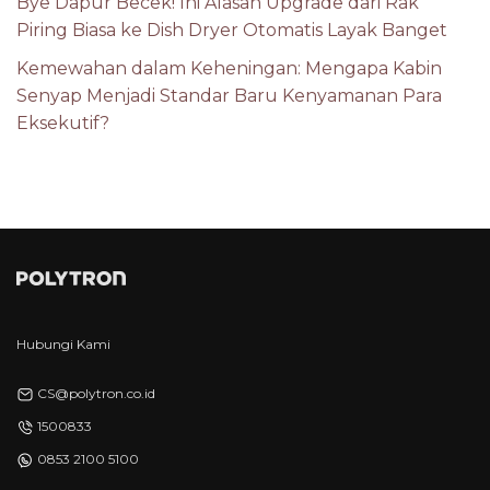
Bye Dapur Becek! Ini Alasan Upgrade dari Rak
Piring Biasa ke Dish Dryer Otomatis Layak Banget
Kemewahan dalam Keheningan: Mengapa Kabin
Senyap Menjadi Standar Baru Kenyamanan Para
Eksekutif?
Hubungi Kami
CS@polytron.co.id
1500833
0853 2100 5100