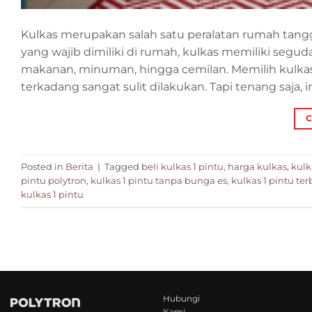
Kulkas merupakan salah satu peralatan rumah tangg
yang wajib dimiliki di rumah, kulkas memiliki se
makanan, minuman, hingga cemilan. Memilih kulkas
terkadang sangat sulit dilakukan. Tapi tenang saja, i
C
Posted in
Berita
|
Tagged
beli kulkas 1 pintu
,
harga kulkas
,
kulk
pintu polytron
,
kulkas 1 pintu tanpa bunga es
,
kulkas 1 pintu ter
kulkas 1 pintu
Hubungi
Kami