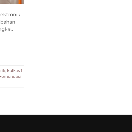
lektronik
k bahan
angkau
rik
,
kulkas 1
komendasi