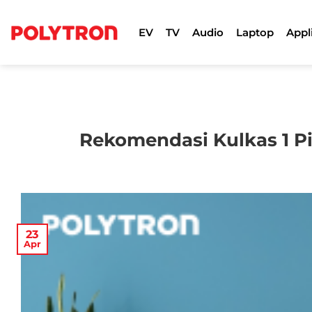
Skip
to
EV
TV
Audio
Laptop
Appl
content
Rekomendasi Kulkas 1 P
23
Apr