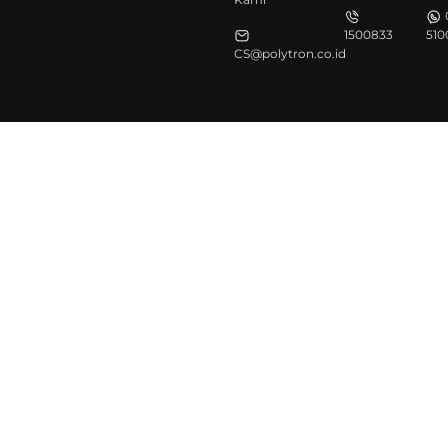
1500833
510
CS@polytron.co.id
©Polytron 2026. All Rights Reserved.