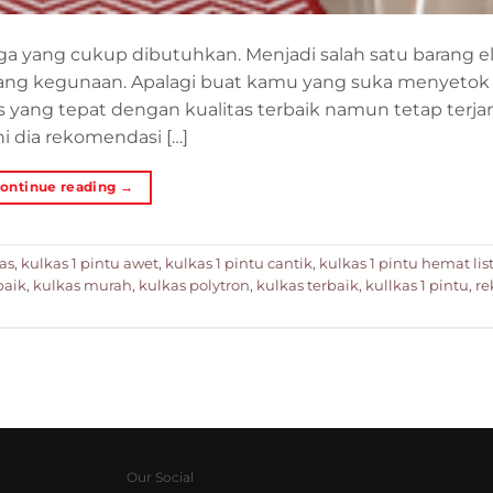
a yang cukup dibutuhkan. Menjadi salah satu barang e
gudang kegunaan. Apalagi buat kamu yang suka menyeto
 yang tepat dengan kualitas terbaik namun tetap terj
ni dia rekomendasi […]
ontinue reading
→
as
,
kulkas 1 pintu awet
,
kulkas 1 pintu cantik
,
kulkas 1 pintu hemat list
baik
,
kulkas murah
,
kulkas polytron
,
kulkas terbaik
,
kullkas 1 pintu
,
re
Our Social