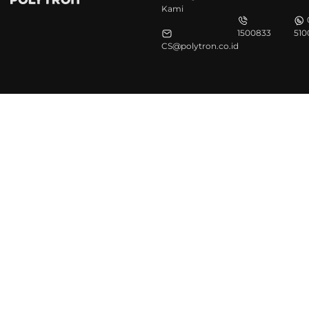
Kami
1500833
510
CS@polytron.co.id
©Polytron 2026. All Rights Reserved.