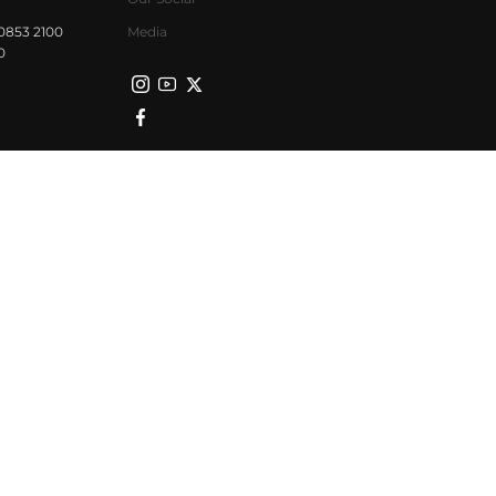
0853 2100
Media
0