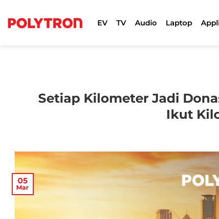
Skip
to
EV
TV
Audio
Laptop
Appl
content
Setiap Kilometer Jadi Dona
Ikut Ki
05
Mar