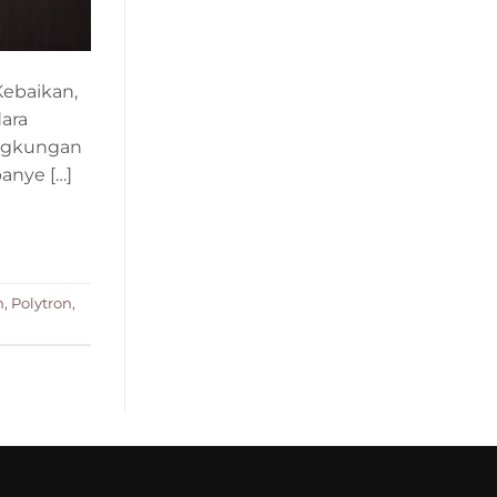
Kebaikan,
ara
ingkungan
anye […]
n
,
Polytron
,