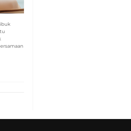
sibuk
ktu
k
bersamaan