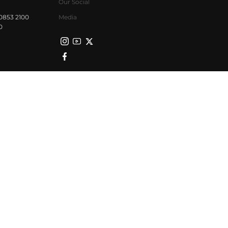
Our Social
0853 2100
Media
0