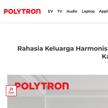
Skip
to
EV
TV
Audio
Laptop
Appl
content
Rahasia Keluarga Harmonis,
K
21
Jun