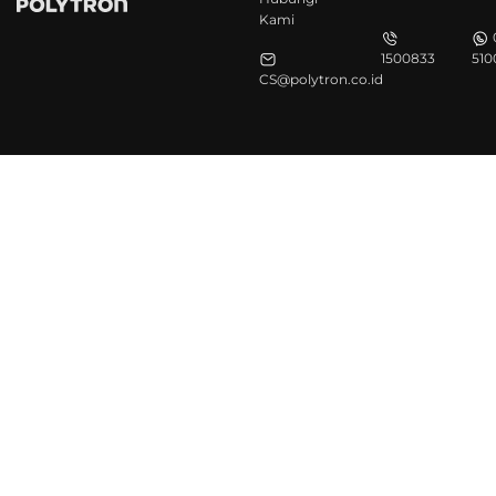
Kami
1500833
510
CS@polytron.co.id
©Polytron 2026. All Rights Reserved.